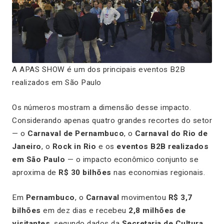
A APAS SHOW é um dos principais eventos B2B
realizados em São Paulo
Os números mostram a dimensão desse impacto.
Considerando apenas quatro grandes recortes do setor
— o
Carnaval de Pernambuco
, o
Carnaval do Rio de
Janeiro
, o
Rock in Rio
e os
eventos B2B realizados
em São Paulo
— o impacto econômico conjunto se
aproxima de
R$ 30 bilhões
nas economias regionais.
Em
Pernambuco
, o
Carnaval
movimentou
R$ 3,7
bilhões
em dez dias e recebeu
2,8 milhões de
visitantes
, segundo dados da
Secretaria de Cultura