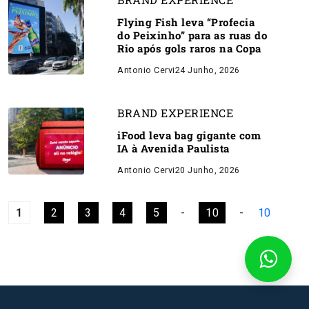
Flying Fish leva “Profecia
do Peixinho” para as ruas do
Rio após gols raros na Copa
Antonio Cervi
24 Junho, 2026
BRAND EXPERIENCE
iFood leva bag gigante com
IA à Avenida Paulista
Antonio Cervi
20 Junho, 2026
1
2
3
4
5
-
10
-
10