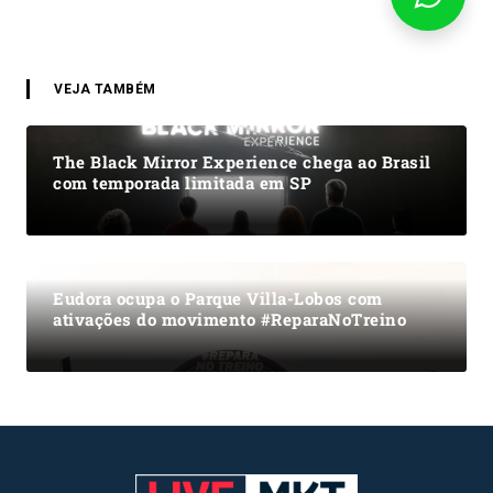
VEJA TAMBÉM
The Black Mirror Experience chega ao Brasil
com temporada limitada em SP
Eudora ocupa o Parque Villa-Lobos com
ativações do movimento #ReparaNoTreino