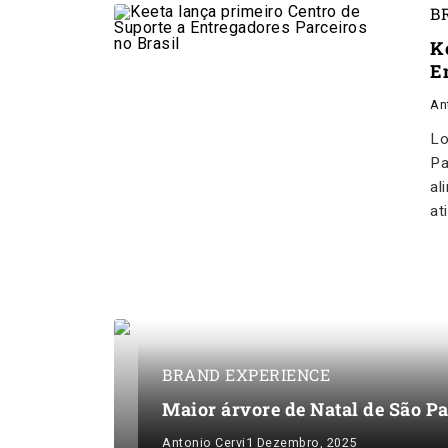
B
K
E
An
Lo
Pa
al
at
BRAND EXPERIENCE
Maior árvore de Natal de São P
Antonio Cervi
1 Dezembro, 2025