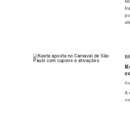
Ma
Rá
po
al
B
K
c
Gu
A 
co