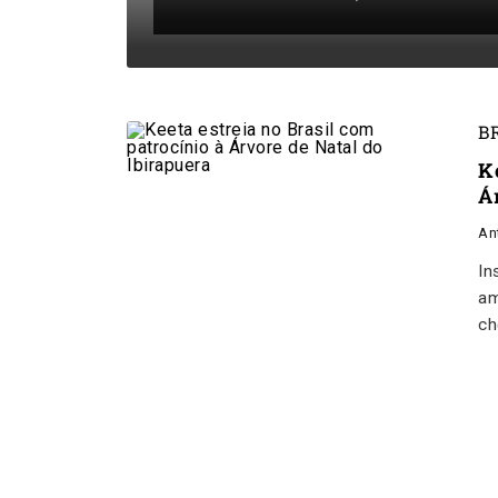
B
K
Á
An
In
am
ch