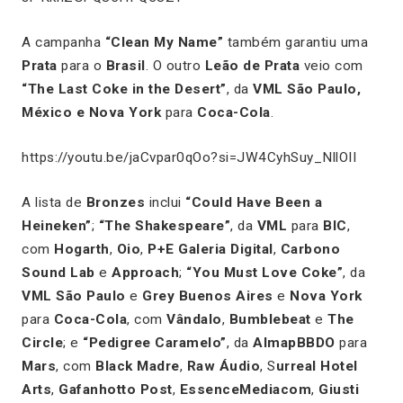
A campanha
“Clean My Name”
também garantiu uma
Prata
para o
Brasil
. O outro
Leão de Prata
veio com
“The Last Coke in the Desert”
, da
VML São Paulo,
México e Nova York
para
Coca-Cola
.
https://youtu.be/jaCvpar0qOo?si=JW4CyhSuy_NllOII
A lista de
Bronzes
inclui
“Could Have Been a
Heineken”
;
“The Shakespeare”
, da
VML
para
BIC
,
com
Hogarth
,
Oio
,
P+E Galeria Digital
,
Carbono
Sound Lab
e
Approach
;
“You Must Love Coke”
, da
VML São Paulo
e
Grey Buenos Aires
e
Nova York
para
Coca-Cola
, com
Vândalo
,
Bumblebeat
e
The
Circle
; e
“Pedigree Caramelo”
, da
AlmapBBDO
para
Mars
, com
Black Madre
,
Raw Áudio
, S
urreal Hotel
Arts
,
Gafanhotto Post
,
EssenceMediacom
,
Giusti