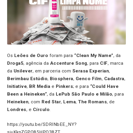
Os
Leões de Ouro
foram para
“Clean My Name”
, da
Droga5
, agência da
Accenture Song
, para
CIF
, marca
da
Unilever
, em parceria com
Serasa Experian
,
Berimbau Estúdio
,
Biosphera
,
Genco Film
,
Cadastra
,
Initiative
,
BR Media
e
Pinkers
; e para
“Could Have
Been a Heineken”
, da
LePub São Paulo e Milão
, para
Heineken
, com
Red Star
,
Lema
,
The Romans
, de
Londres
, e
Círculo
.
https://youtu.be/SDRINbEE_NY?
si=KknZGPQ85HPQ38ZT