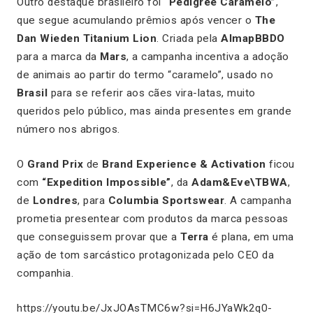
Outro destaque brasileiro foi
“Pedigree Caramelo”
,
que segue acumulando prêmios após vencer o
The
Dan Wieden Titanium Lion
. Criada pela
AlmapBBDO
para a marca da
Mars
, a campanha incentiva a adoção
de animais ao partir do termo “caramelo”, usado no
Brasil
para se referir aos cães vira-latas, muito
queridos pelo público, mas ainda presentes em grande
número nos abrigos.
O
Grand Prix
de
Brand Experience & Activation
ficou
com
“Expedition Impossible”
, da
Adam&Eve\TBWA
,
de
Londres
, para
Columbia Sportswear
. A campanha
prometia presentear com produtos da marca pessoas
que conseguissem provar que a
Terra
é plana, em uma
ação de tom sarcástico protagonizada pelo CEO da
companhia.
https://youtu.be/JxJOAsTMC6w?si=H6JYaWk2q0-