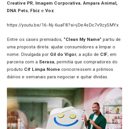
Creative PR
,
Imagem Corporativa
,
Ampara Animal,
DNA Pets
,
Fbiz
e
Voz
.
https://youtu.be/16-Nj-6uaF8?si=jDe4sDc7v9zy5MYx
Entre os cases premiados,
“Clean My Name”
partiu de
uma proposta direta: ajudar consumidores a limpar o
nome. Divulgada por
Gil do Vigor
, a ação de
CIF
, em
parceria com a
Serasa
, permitia que compradores do
produto
Cif Limpa Nome
concorressem a prêmios
diários e semanais para negociar e quitar dívidas.