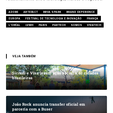
ADOBE
ARTEFACT
BBVA SPARK
BRAND EXPERIENCE
EUROPA
FESTIVAL DE TECNOLOGIA E INOVAÇÃO
FRANÇA
L'ORÉAL
LVMH
PARIS
PARTECH
SOMOS
VIVATECH
VEJA TAMBÉM
Sicredi e Visa levam ação social a 40 cidades
brasileiras
João Rock anuncia transfer oficial em
parceria com a Buser