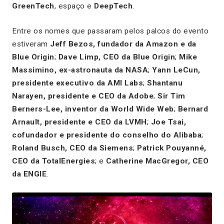
GreenTech
, espaço e
DeepTech
.
Entre os nomes que passaram pelos palcos do evento
estiveram
Jeff Bezos, fundador da Amazon e da
Blue Origin
;
Dave Limp, CEO da Blue Origin
;
Mike
Massimino, ex-astronauta da NASA
;
Yann LeCun,
presidente executivo da AMI Labs
;
Shantanu
Narayen, presidente e CEO da Adobe
;
Sir Tim
Berners-Lee, inventor da World Wide Web
;
Bernard
Arnault, presidente e CEO da LVMH
;
Joe Tsai,
cofundador e presidente do conselho do Alibaba
;
Roland Busch, CEO da Siemens
;
Patrick Pouyanné,
CEO da TotalEnergies
; e
Catherine MacGregor, CEO
da ENGIE
.