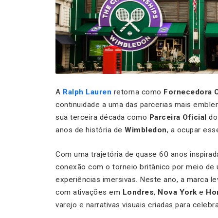
A
Ralph Lauren
retorna como
Fornecedora O
continuidade a uma das parcerias mais emblemá
sua terceira década como
Parceira Oficial
do 
anos de história de
Wimbledon
, a ocupar ess
Com uma trajetória de quase 60 anos inspirada
conexão com o torneio britânico por meio de 
experiências imersivas. Neste ano, a marca l
com ativações em
Londres
,
Nova York
e
Ho
varejo e narrativas visuais criadas para celebra