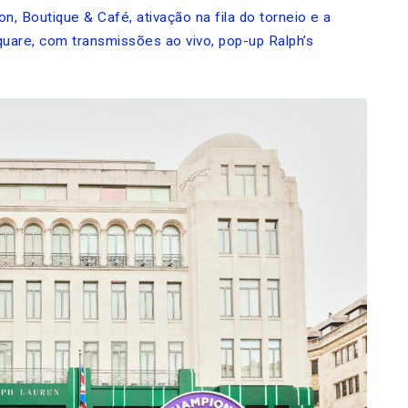
n, Boutique & Café, ativação na fila do torneio e a
are, com transmissões ao vivo, pop-up Ralph’s