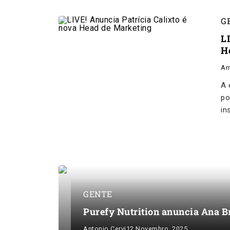
G
L
H
An
A 
po
in
GENTE
Purefy Nutrition anuncia Ana
Antonio Cervi
12 Novembro, 2025