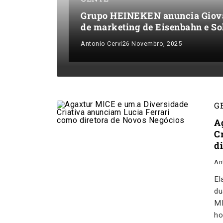
Grupo HEINEKEN anuncia Giova
de marketing de Eisenbahn e So
Antonio Cervi
26 Novembro, 2025
G
A
C
d
An
El
du
MI
ho