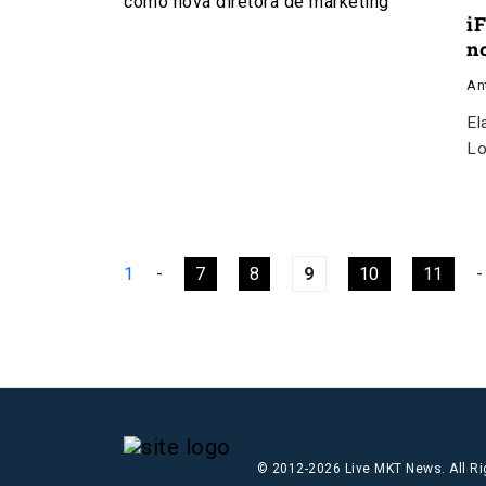
i
n
An
El
Lo
1
-
7
8
9
10
11
-
© 2012-2026 Live MKT News. All R