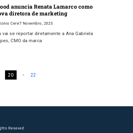
Food anuncia Renata Lamarco como
ova diretora de marketing
tonio Cervi
7 Novembro, 2025
a vai se reportar diretamente a Ana Gabriela
pes, CMO da marca
20
-
22
ights Reseved