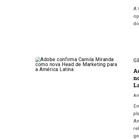
A 
op
do
G
A
n
L
An
Em
pl
Am
re
ge