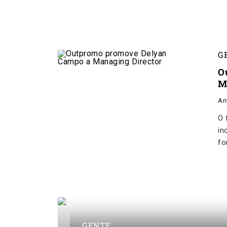
G
O
M
An
O 
in
fo
GENTE