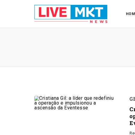
HOM
G
Cr
o
E
Re