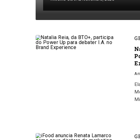
G
N
P
E
An
El
Mo
Mi
G