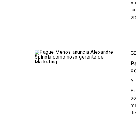
en
la
pr
G
P
c
An
El
po
ma
de