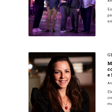
An
Ex
pe
e
G
M
c
e
An
El
cr
ma