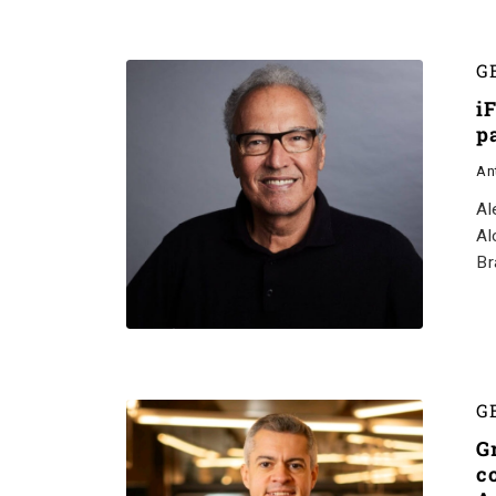
G
i
p
An
Al
Al
Br
G
G
c