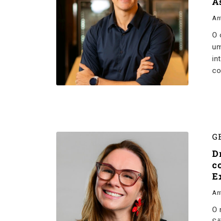
A
An
O 
um
in
co
G
D
c
E
An
O 