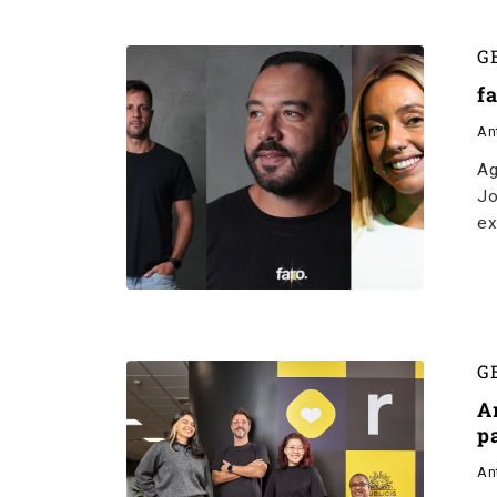
G
f
An
Ag
Jo
ex
G
A
pa
An