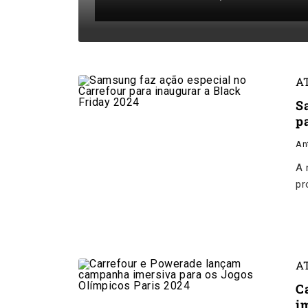
A
S
p
An
A 
pr
A
C
i