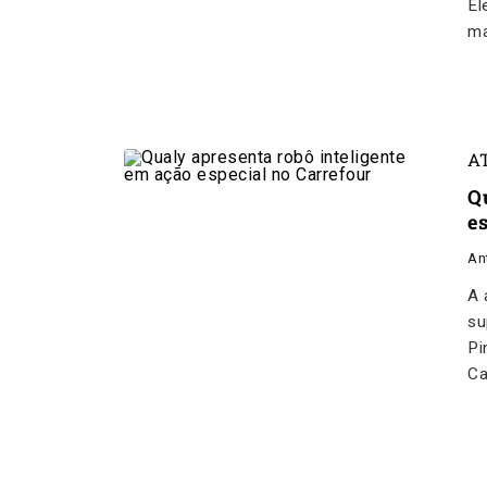
El
ma
A
Q
e
An
A 
su
Pi
Ca