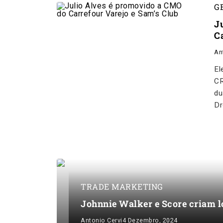
G
J
C
An
El
CR
du
Dr
TRADE MARKETING
Johnnie Walker e Score criam l
Antonio Cervi
4 Dezembro, 2024