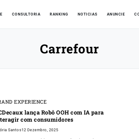
E
CONSULTORIA
RANKING
NOTICIAS
ANUNCIE
C
Carrefour
RAND EXPERIENCE
CDecaux lança Robô OOH com IA para
nteragir com consumidores
tória Santos
12 Dezembro, 2025