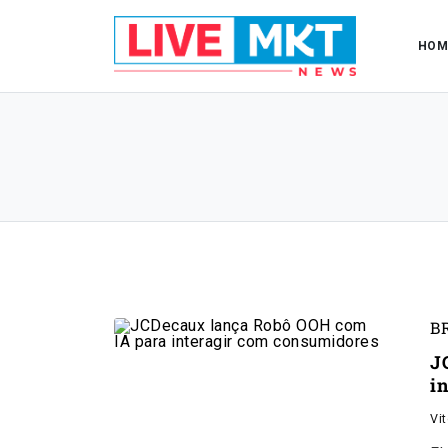
HOM
B
J
i
Vi