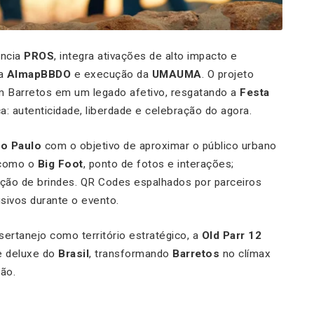
ência
PROS
, integra ativações de alto impacto e
la
AlmapBBDO
e execução da
UMAUMA
. O projeto
em Barretos em um legado afetivo, resgatando a
Festa
: autenticidade, liberdade e celebração do agora.
o Paulo
com o objetivo de aproximar o público urbano
 como o
Big Foot
, ponto de fotos e interações;
ição de brindes. QR Codes espalhados por parceiros
sivos durante o evento.
sertanejo como território estratégico, a
Old Parr 12
e deluxe do
Brasil
, transformando
Barretos
no clímax
ão.