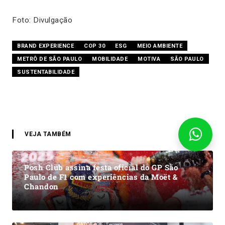
Foto: Divulgação
BRAND EXPERIENCE
COP 30
ESG
MEIO AMBIENTE
METRÔ DE SÃO PAULO
MOBILIDADE
MOTIVA
SÃO PAULO
SUSTENTABILIDADE
VEJA TAMBÉM
Posh Club assina festa oficial do GP São
Paulo de F1 com experiências da Moët &
Chandon