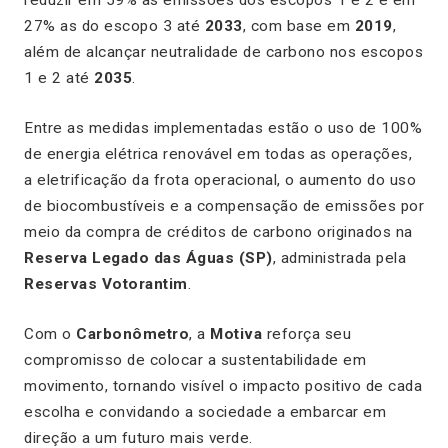
reduzir em 59% as emissões dos escopos 1 e 2 e em
27% as do escopo 3 até
2033
, com base em
2019
,
além de alcançar neutralidade de carbono nos escopos
1 e 2 até
2035
.
Entre as medidas implementadas estão o uso de 100%
de energia elétrica renovável em todas as operações,
a eletrificação da frota operacional, o aumento do uso
de biocombustíveis e a compensação de emissões por
meio da compra de créditos de carbono originados na
Reserva Legado das Águas (SP)
, administrada pela
Reservas Votorantim
.
Com o
Carbonômetro
, a
Motiva
reforça seu
compromisso de colocar a sustentabilidade em
movimento, tornando visível o impacto positivo de cada
escolha e convidando a sociedade a embarcar em
direção a um futuro mais verde.