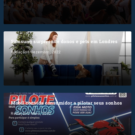
Samsung surpreende donos e pets em Londres
Redação
6 Dezembro, 2022
Mobil convida consumidor a pilotar seus sonhos
Redação
2 Maio, 2022