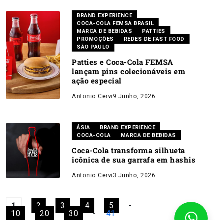
BRAND EXPERIENCE
COCA-COLA FEMSA BRASIL
MARCA DE BEBIDAS
PATTIES
PROMOÇÕES
REDES DE FAST FOOD
SÃO PAULO
Patties e Coca-Cola FEMSA
lançam pins colecionáveis em
ação especial
Antonio Cervi
9 Junho, 2026
ÁSIA
BRAND EXPERIENCE
COCA-COLA
MARCA DE BEBIDAS
Coca-Cola transforma silhueta
icônica de sua garrafa em hashis
Antonio Cervi
3 Junho, 2026
1
2
3
4
5
-
10
20
30
-
41