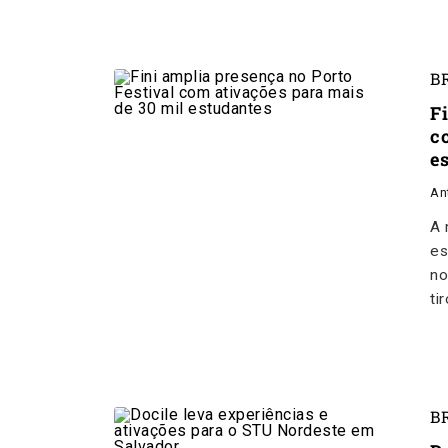
B
F
c
e
An
A 
es
no
ti
B