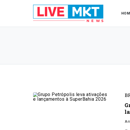
HOM
B
G
l
An