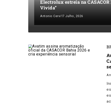
Electrolux estreia na CASACOR
Vivida”
Antonio Cervi
17 Julho, 2026
B
A
C
s
An
In
es
es
ac