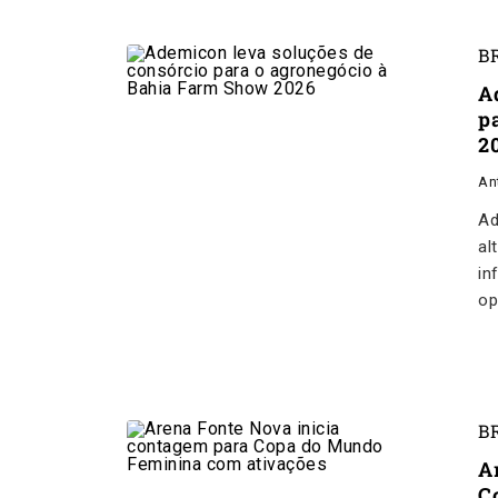
B
A
p
2
An
Ad
al
in
op
B
A
C