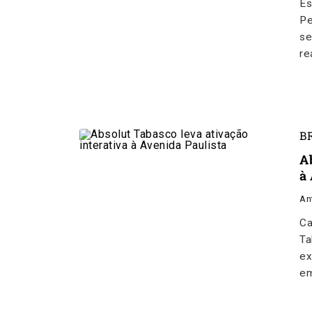
Es
Pe
se
re
B
A
à
An
Ca
Ta
ex
em