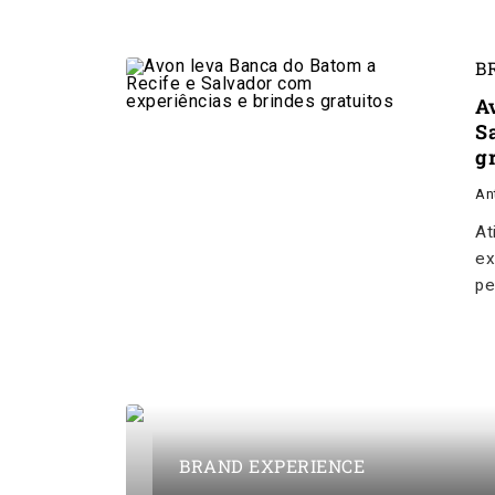
B
A
S
g
An
At
ex
pe
BRAND EXPERIENCE