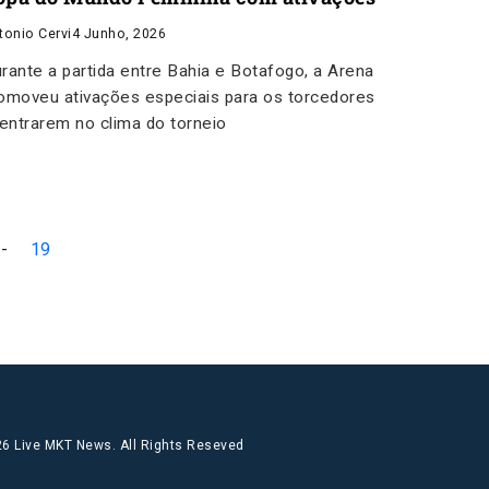
tonio Cervi
4 Junho, 2026
rante a partida entre Bahia e Botafogo, a Arena
omoveu ativações especiais para os torcedores
 entrarem no clima do torneio
-
19
6 Live MKT News. All Rights Reseved