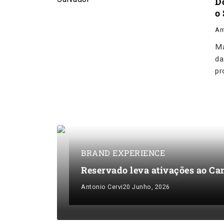
D
o
An
Ma
da
pr
BRAND EXPERIENCE
Reservado leva ativações ao Ca
Antonio Cervi
20 Junho, 2026