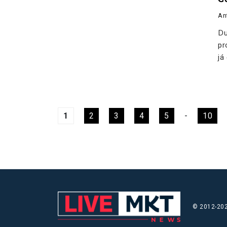
An
Du
pr
já
1
2
3
4
5
-
10
© 2012-202