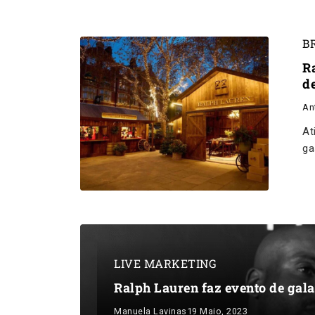
B
R
d
An
At
ga
LIVE MARKETING
Ralph Lauren faz evento de gal
Manuela Lavinas
19 Maio, 2023