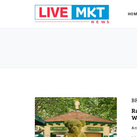
HOM
B
R
W
An