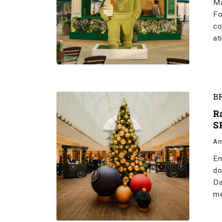
Ma
Fo
co
at
B
R
S
An
En
do
Da
me