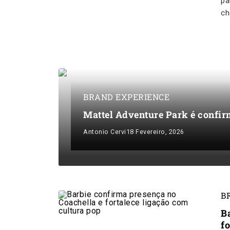
pa
ch
BRAND EXPERIENCE
Mattel Adventure Park é confi
Antonio Cervi
18 Fevereiro, 2026
B
B
f