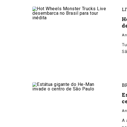
L
H
d
An
Tu
Sã
B
E
c
An
A 