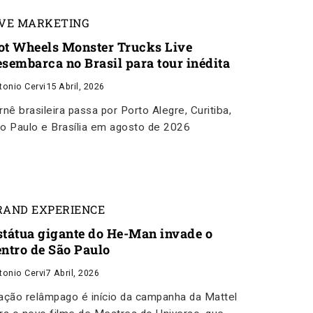
IVE MARKETING
ot Wheels Monster Trucks Live
esembarca no Brasil para tour inédita
tonio Cervi
15 Abril, 2026
rnê brasileira passa por Porto Alegre, Curitiba,
o Paulo e Brasília em agosto de 2026
RAND EXPERIENCE
státua gigante do He-Man invade o
entro de São Paulo
tonio Cervi
7 Abril, 2026
ação relâmpago é início da campanha da Mattel