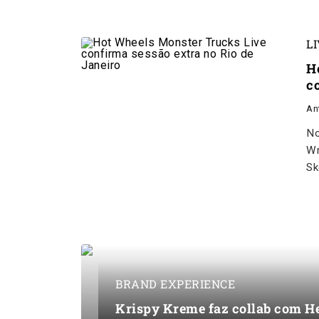
L
H
c
An
No
Wr
Sk
BRAND EXPERIENCE
Krispy Kreme faz collab com H