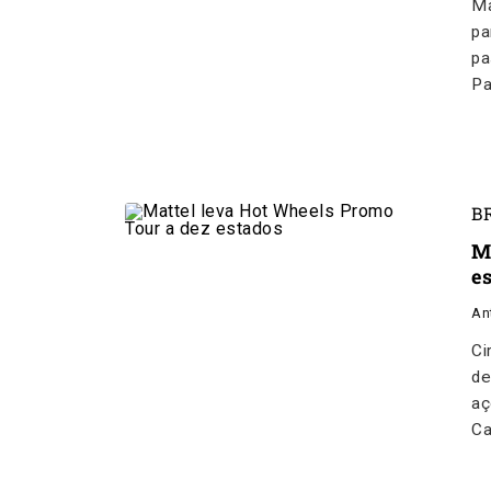
Ma
pa
pa
Pa
B
M
e
An
Ci
de
aç
Ca