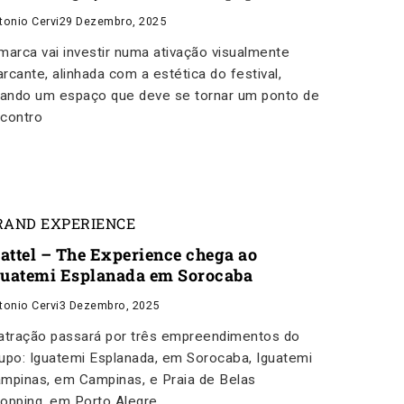
tonio Cervi
29 Dezembro, 2025
marca vai investir numa ativação visualmente
rcante, alinhada com a estética do festival,
iando um espaço que deve se tornar um ponto de
contro
RAND EXPERIENCE
attel – The Experience chega ao
guatemi Esplanada em Sorocaba
tonio Cervi
3 Dezembro, 2025
atração passará por três empreendimentos do
upo: Iguatemi Esplanada, em Sorocaba, Iguatemi
mpinas, em Campinas, e Praia de Belas
opping, em Porto Alegre