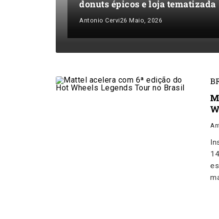
donuts épicos e loja tematizada
Antonio Cervi
26 Maio, 2026
B
M
W
An
In
14
es
m