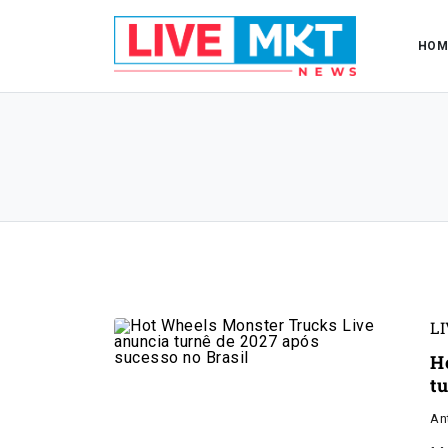
HOM
L
H
t
An