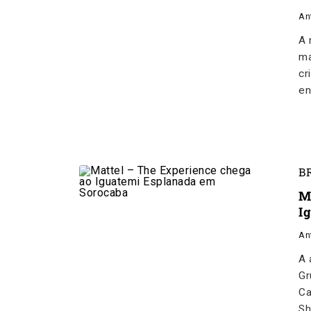
An
A 
ma
cr
en
B
M
I
An
A 
Gr
Ca
Sh