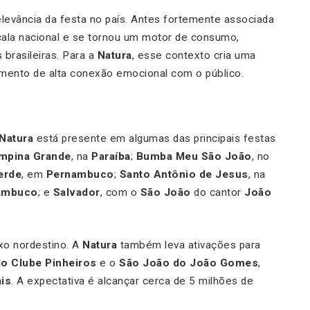
vância da festa no país. Antes fortemente associada
ala nacional e se tornou um motor de consumo,
brasileiras. Para a
Natura
, esse contexto cria uma
mento de alta conexão emocional com o público.
Natura
está presente em algumas das principais festas
mpina Grande
, na
Paraíba
;
Bumba Meu São João
, no
erde
, em
Pernambuco
;
Santo Antônio de Jesus
, na
ambuco
; e
Salvador
, com o
São João
do cantor
João
ixo nordestino. A
Natura
também leva ativações para
do Clube Pinheiros
e o
São João do João Gomes
,
is
. A expectativa é alcançar cerca de 5 milhões de