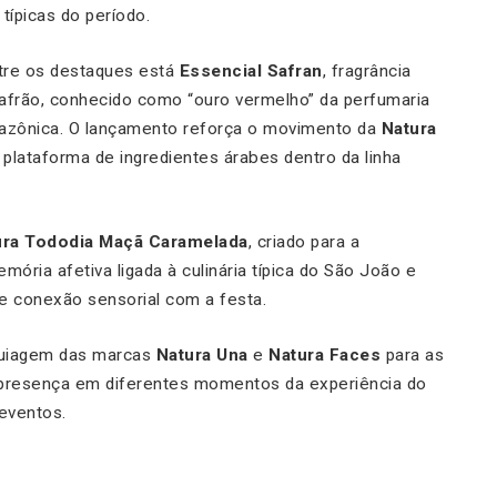
ípicas do período.
ntre os destaques está
Essencial Safran
, fragrância
çafrão, conhecido como “ouro vermelho” da perfumaria
 amazônica. O lançamento reforça o movimento da
Natura
lataforma de ingredientes árabes dentro da linha
ura Tododia Maçã Caramelada
, criado para a
mória afetiva ligada à culinária típica do São João e
 conexão sensorial com a festa.
quiagem das marcas
Natura Una
e
Natura Faces
para as
presença em diferentes momentos da experiência do
 eventos.