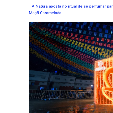
A Natura aposta no ritual de se perfumar pa
Maçã Caramelada
.