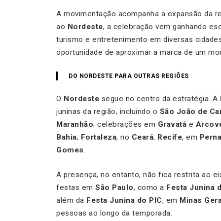
A movimentação acompanha a expansão da rele
ao
Nordeste
, a celebração vem ganhando esc
turismo e entretenimento em diversas cidades 
oportunidade de aproximar a marca de um mo
DO NORDESTE PARA OUTRAS REGIÕES
O
Nordeste
segue no centro da estratégia. A
juninas da região, incluindo o
São João de Ca
Maranhão
; celebrações em
Gravatá
e
Arcov
Bahia
;
Fortaleza
, no
Ceará
;
Recife
, em
Pern
Gomes
.
A presença, no entanto, não fica restrita ao e
festas em
São Paulo
, como a
Festa Junina 
além da
Festa Junina do PIC
, em
Minas Gera
pessoas ao longo da temporada.