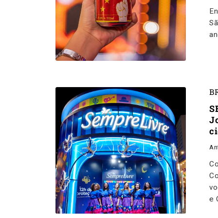
En
Sã
an
B
S
J
c
An
Co
Co
vo
e 