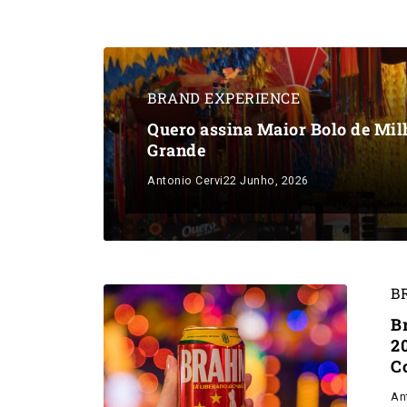
BRAND EXPERIENCE
Quero assina Maior Bolo de Mi
Grande
Antonio Cervi
22 Junho, 2026
B
B
2
C
An