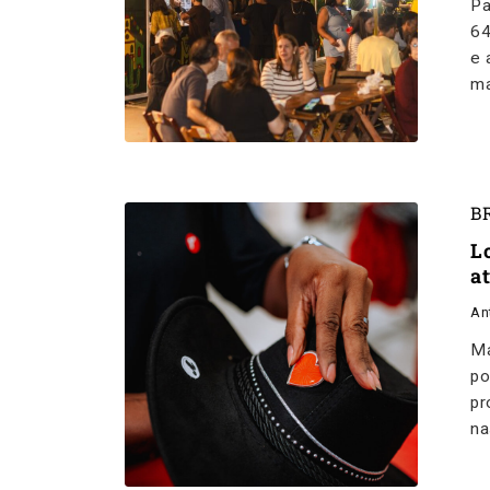
Pa
64
e 
ma
B
L
a
An
Ma
po
pr
na