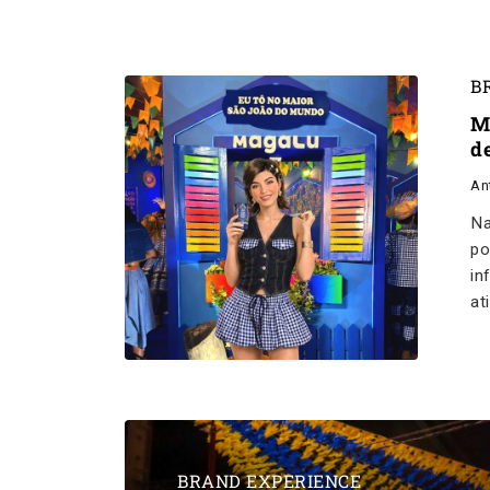
B
M
d
An
Na
po
in
at
BRAND EXPERIENCE