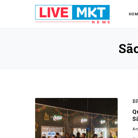
HOM
Sã
B
Q
S
An