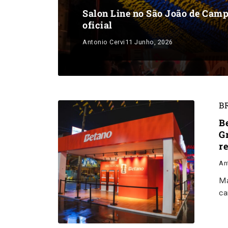
Salon Line no São João de Camp
oficial
Antonio Cervi
11 Junho, 2026
B
B
G
r
An
Ma
ca