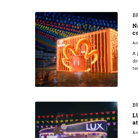
B
N
c
An
A 
di
te
B
L
a
An