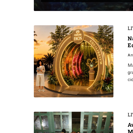
L
N
E
An
Ma
gr
ci
L
A
M