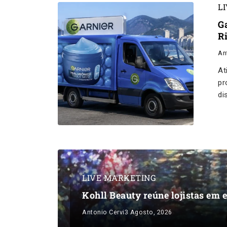
L
Ga
R
An
At
pr
di
LIVE MARKETING
Kohll Beauty reúne lojistas em 
Antonio Cervi
3 Agosto, 2026