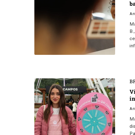
b
An
Ma
B.
ce
in
B
V
i
An
Ma
di
Pa