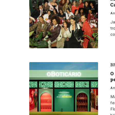
C
An
Ja
tr
co
B
O
p
An
Ma
fe
Fl