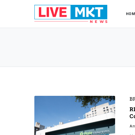
HOM
B
R
C
An