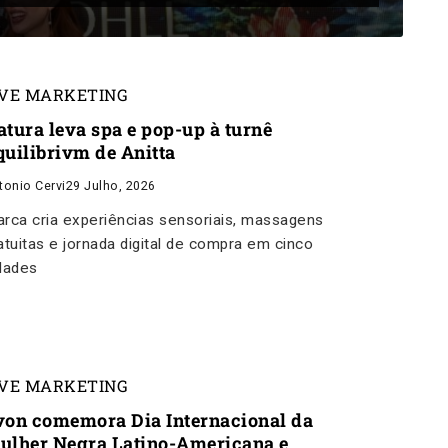
IVE MARKETING
atura leva spa e pop-up à turnê
quilibrivm de Anitta
tonio Cervi
29 Julho, 2026
rca cria experiências sensoriais, massagens
atuitas e jornada digital de compra em cinco
dades
IVE MARKETING
von comemora Dia Internacional da
ulher Negra Latino-Americana e