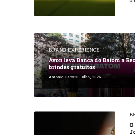
br
BRAND EXPERIENCE
Avon leva Banca do Batom a Rec
brindes gratuitos
Antonio Cervi
20 Julho, 2026
B
O
J