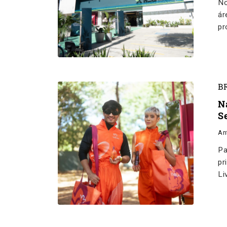
No
ár
pr
B
N
S
An
Pa
pr
Li