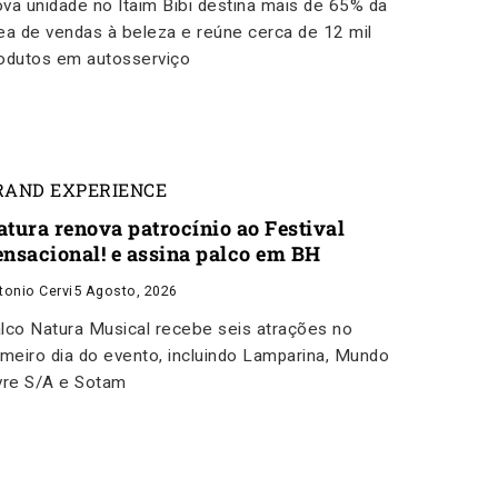
va unidade no Itaim Bibi destina mais de 65% da
ea de vendas à beleza e reúne cerca de 12 mil
odutos em autosserviço
RAND EXPERIENCE
atura renova patrocínio ao Festival
ensacional! e assina palco em BH
tonio Cervi
5 Agosto, 2026
lco Natura Musical recebe seis atrações no
imeiro dia do evento, incluindo Lamparina, Mundo
vre S/A e Sotam