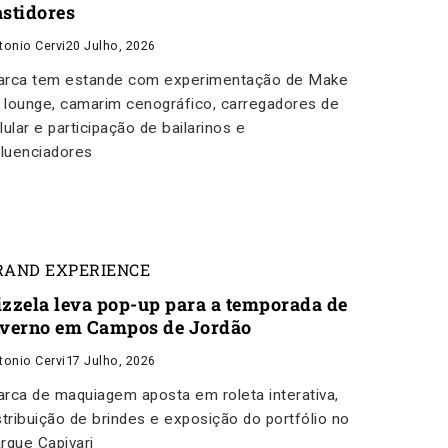
astidores
tonio Cervi
20 Julho, 2026
rca tem estande com experimentação de Make
, lounge, camarim cenográfico, carregadores de
lular e participação de bailarinos e
fluenciadores
RAND EXPERIENCE
izzela leva pop-up para a temporada de
nverno em Campos de Jordão
tonio Cervi
17 Julho, 2026
rca de maquiagem aposta em roleta interativa,
stribuição de brindes e exposição do portfólio no
rque Capivari