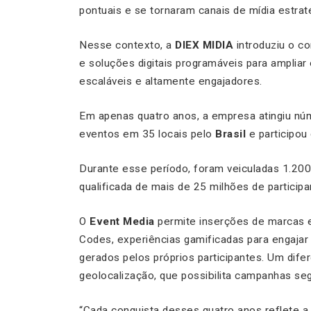
pontuais e se tornaram canais de mídia estrat
Nesse contexto, a
DIEX MIDIA
introduziu o c
e soluções digitais programáveis para amplia
escaláveis e altamente engajadores.
Em apenas quatro anos, a empresa atingiu nú
eventos em 35 locais pelo
Brasil
e participou
Durante esse período, foram veiculadas 1.20
qualificada de mais de 25 milhões de participa
O
Event Media
permite inserções de marcas em 
Codes, experiências gamificadas para engajar 
gerados pelos próprios participantes. Um dife
geolocalização, que possibilita campanhas s
“Cada conquista desses quatro anos reflete a