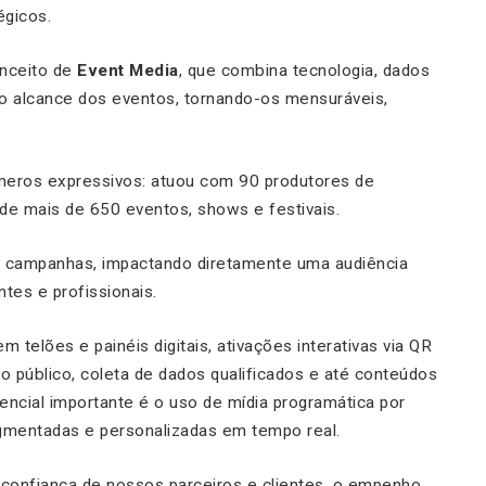
égicos.
onceito de
Event Media
, que combina tecnologia, dados
r o alcance dos eventos, tornando-os mensuráveis,
meros expressivos: atuou com 90 produtores de
 de mais de 650 eventos, shows e festivais.
0 campanhas, impactando diretamente uma audiência
ntes e profissionais.
telões e painéis digitais, ativações interativas via QR
o público, coleta de dados qualificados e até conteúdos
rencial importante é o uso de mídia programática por
egmentadas e personalizadas em tempo real.
 confiança de nossos parceiros e clientes, o empenho