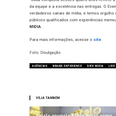
da equipe e a excelência nas entregas. O Eve
verdadeiros canais de mídia, e temos orgulho
públicos qualificados com experiências mensu
MIDIA
.
Para mais informações, acesse o
site
.
Foto: Divulgação
AGÊNCIAS
BRAND EXPERIENCE
DIEX MIDIA
LIVE
VEJA TAMBÉM
Estalo anuncia Fábio Pérez como