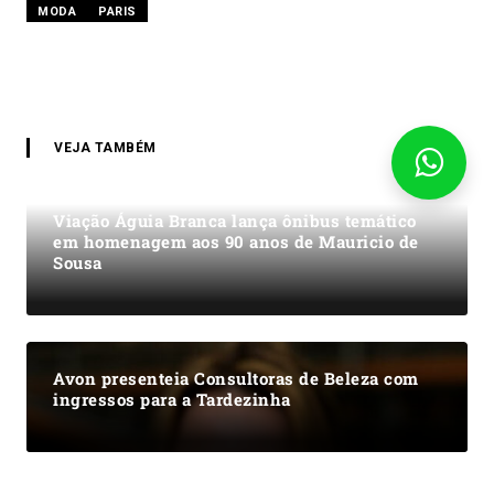
MODA
PARIS
VEJA TAMBÉM
Viação Águia Branca lança ônibus temático
em homenagem aos 90 anos de Mauricio de
Sousa
Avon presenteia Consultoras de Beleza com
ingressos para a Tardezinha