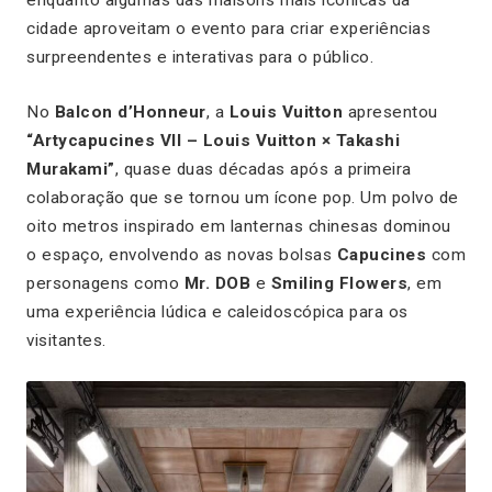
enquanto algumas das maisons mais icônicas da
cidade aproveitam o evento para criar experiências
surpreendentes e interativas para o público.
No
Balcon d’Honneur
, a
Louis Vuitton
apresentou
“Artycapucines VII – Louis Vuitton × Takashi
Murakami”
, quase duas décadas após a primeira
colaboração que se tornou um ícone pop. Um polvo de
oito metros inspirado em lanternas chinesas dominou
o espaço, envolvendo as novas bolsas
Capucines
com
personagens como
Mr. DOB
e
Smiling Flowers
, em
uma experiência lúdica e caleidoscópica para os
visitantes.