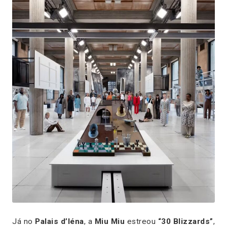
Já no
Palais d’Iéna
, a
Miu Miu
estreou
“30 Blizzards”
,