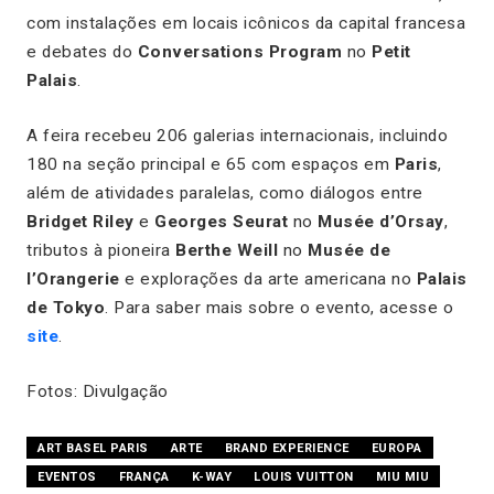
com instalações em locais icônicos da capital francesa
e debates do
Conversations Program
no
Petit
Palais
.
A feira recebeu 206 galerias internacionais, incluindo
180 na seção principal e 65 com espaços em
Paris
,
além de atividades paralelas, como diálogos entre
Bridget Riley
e
Georges Seurat
no
Musée d’Orsay
,
tributos à pioneira
Berthe Weill
no
Musée de
l’Orangerie
e explorações da arte americana no
Palais
de Tokyo
. Para saber mais sobre o evento, acesse o
site
.
Fotos: Divulgação
ART BASEL PARIS
ARTE
BRAND EXPERIENCE
EUROPA
EVENTOS
FRANÇA
K-WAY
LOUIS VUITTON
MIU MIU