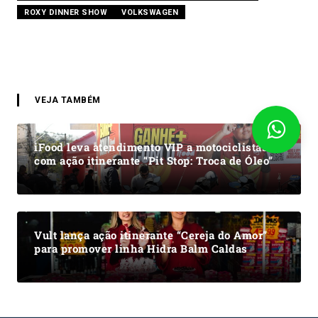
ROXY DINNER SHOW
VOLKSWAGEN
VEJA TAMBÉM
iFood leva atendimento VIP a motociclistas
com ação itinerante “Pit Stop: Troca de Óleo”
Vult lança ação itinerante “Cereja do Amor”
para promover linha Hidra Balm Caldas