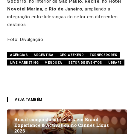
Socorro
, no interior de
São Paulo
,
Recife
, no
Hotel
Novotel Marina
, e
Rio de Janeiro
, ampliando a
integração entre lideranças do setor em diferentes
destinos.
Foto: Divulgação
AGÊNCIAS
ARGENTINA
CEO WEEKEND
FORNECEDORES
LIVE MARKETING
MENDOZA
SETOR DE EVENTOS
UBRAFE
VEJA TAMBÉM
Brasil conquista oito Leões em Brand
Experience & Activation no Cannes Lions
2026