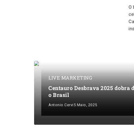
O 
ce
Ca
in
LIVE MARKETING
Centauro Desbrava 2025 dobra d
o Brasil
Antonio Cervi
5 Maio, 2025