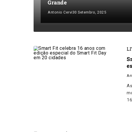
Grande
Antonio Cervi
30 Setembro, 2025
L
S
e
An
As
mo
16