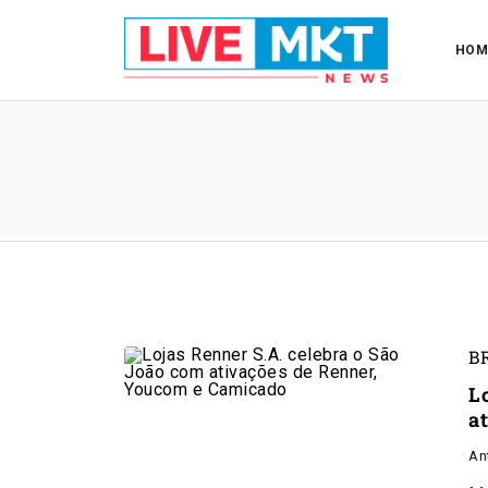
HOM
B
L
a
An