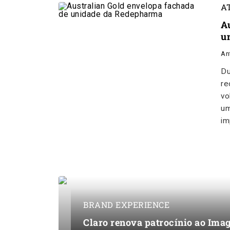
A
A
u
An
Du
re
vo
um
im
BRAND EXPERIENCE
Claro renova patrocínio ao Im