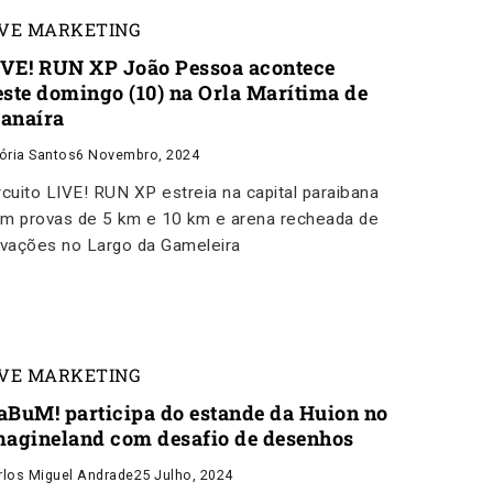
IVE MARKETING
IVE! RUN XP João Pessoa acontece
este domingo (10) na Orla Marítima de
anaíra
tória Santos
6 Novembro, 2024
rcuito LIVE! RUN XP estreia na capital paraibana
m provas de 5 km e 10 km e arena recheada de
ivações no Largo da Gameleira
IVE MARKETING
aBuM! participa do estande da Huion no
magineland com desafio de desenhos
rlos Miguel Andrade
25 Julho, 2024