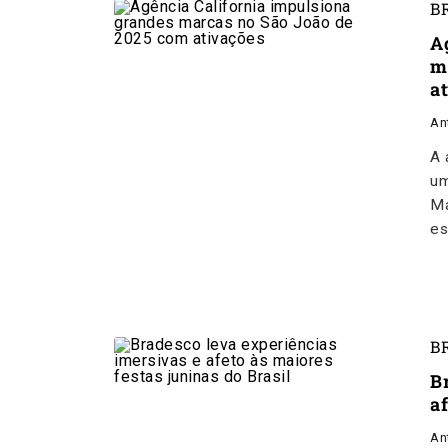
B
A
m
a
An
A 
um
Ma
es
B
B
af
An