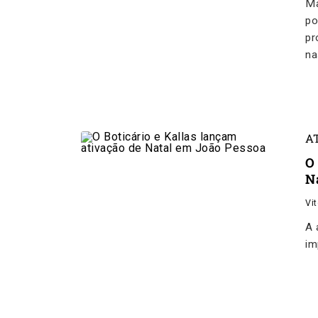
Ma
po
pr
na
A
O
N
Vi
A 
im