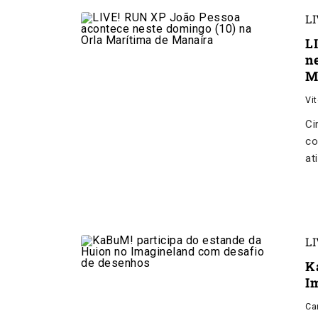
L
L
n
M
Vi
Ci
co
at
L
K
I
Ca