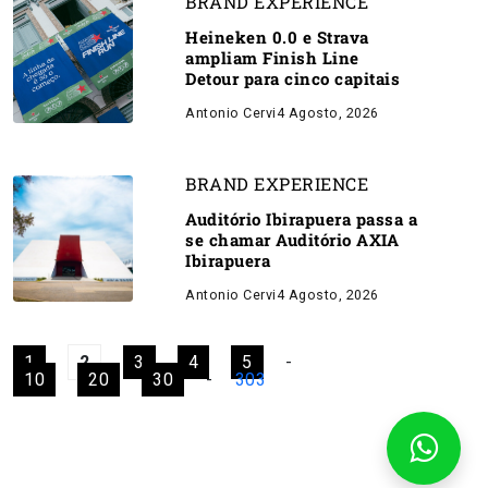
BRAND EXPERIENCE
Heineken 0.0 e Strava
ampliam Finish Line
Detour para cinco capitais
Antonio Cervi
4 Agosto, 2026
BRAND EXPERIENCE
Auditório Ibirapuera passa a
se chamar Auditório AXIA
Ibirapuera
Antonio Cervi
4 Agosto, 2026
1
2
3
4
5
-
10
20
30
-
303