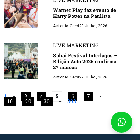
Warner Play faz evento de
Harry Potter na Paulista
Antonio Cervi
29 Julho, 2026
LIVE MARKETING
Suhai Festival Interlagos –
Edição Auto 2026 confirma
27 marcas
Antonio Cervi
29 Julho, 2026
1
-
3
4
5
6
7
-
10
20
30
-
303