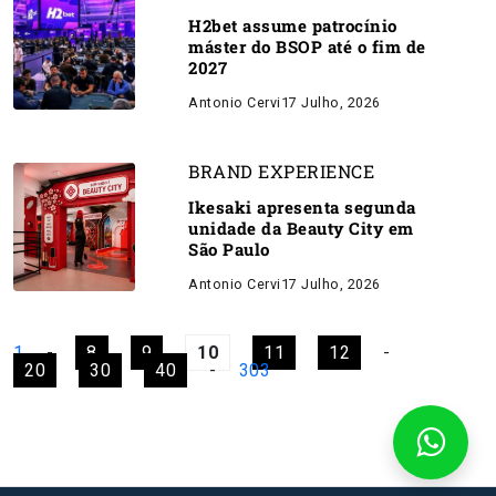
H2bet assume patrocínio
máster do BSOP até o fim de
2027
Antonio Cervi
17 Julho, 2026
BRAND EXPERIENCE
Ikesaki apresenta segunda
unidade da Beauty City em
São Paulo
Antonio Cervi
17 Julho, 2026
1
-
8
9
10
11
12
-
20
30
40
-
303