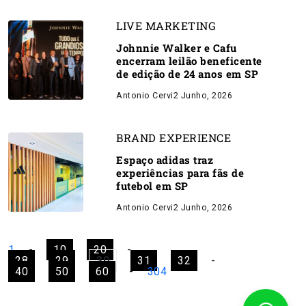
LIVE MARKETING
Johnnie Walker e Cafu
encerram leilão beneficente
de edição de 24 anos em SP
Antonio Cervi
2 Junho, 2026
BRAND EXPERIENCE
Espaço adidas traz
experiências para fãs de
futebol em SP
Antonio Cervi
2 Junho, 2026
1
-
10
20
-
28
29
30
31
32
-
40
50
60
-
304