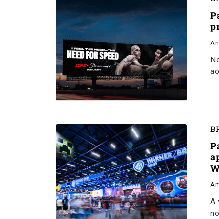
P
p
An
No
ao
B
P
a
W
An
A 
no