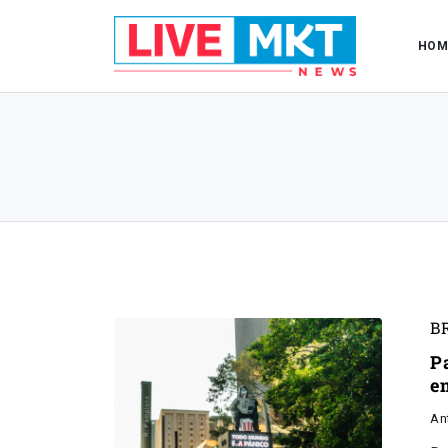
HOM
B
P
e
An