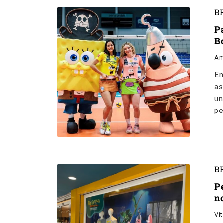
B
P
B
An
Em
as
un
pe
B
P
n
Vi