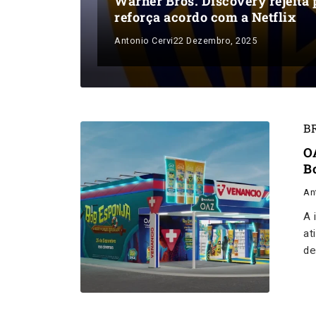
Warner Bros. Discovery rejeita 
reforça acordo com a Netflix
Antonio Cervi
22 Dezembro, 2025
B
O
B
An
A 
at
de