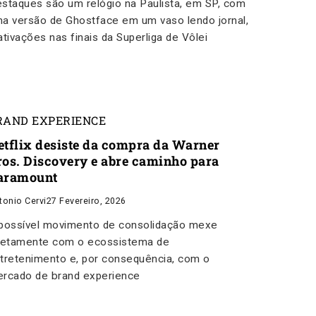
staques são um relógio na Paulista, em SP, com
a versão de Ghostface em um vaso lendo jornal,
ativações nas finais da Superliga de Vôlei
RAND EXPERIENCE
etflix desiste da compra da Warner
ros. Discovery e abre caminho para
aramount
tonio Cervi
27 Fevereiro, 2026
possível movimento de consolidação mexe
retamente com o ecossistema de
tretenimento e, por consequência, com o
rcado de brand experience