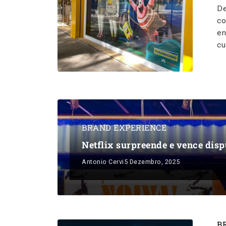
De
co
en
cu
BRAND EXPERIENCE
Netflix surpreende e vence dis
Antonio Cervi
5 Dezembro, 2025
B