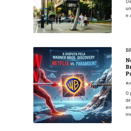
De
um
e 
B
N
B
P
An
O 
di
en
me