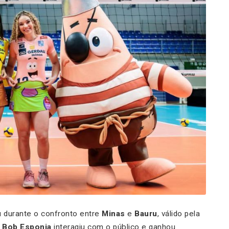
 durante o confronto entre
Minas
e
Bauru
, válido pela
.
Bob Esponja
interagiu com o público e ganhou