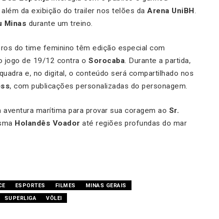
 além da exibição do trailer nos telões da
Arena UniBH
.
u Minas
durante um treino.
eros do time feminino têm edição especial com
 jogo de 19/12 contra o
Sorocaba
. Durante a partida,
quadra e, no digital, o conteúdo será compartilhado nos
ess
, com publicações personalizadas do personagem.
aventura marítima para provar sua coragem ao
Sr.
tasma
Holandês Voador
até regiões profundas do mar
CE
ESPORTES
FILMES
MINAS GERAIS
SUPERLIGA
VÔLEI