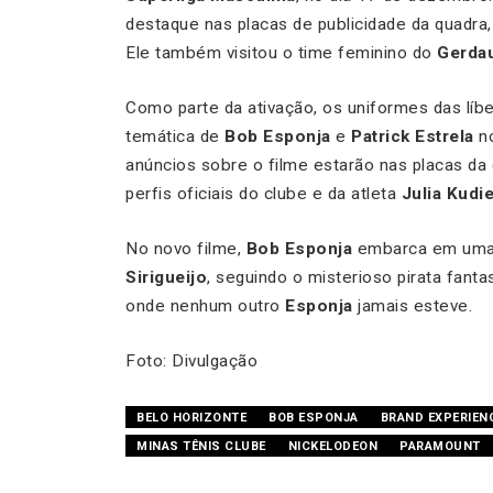
destaque nas placas de publicidade da quadra,
Ele também visitou o time feminino do
Gerda
Como parte da ativação, os uniformes das líb
temática de
Bob Esponja
e
Patrick Estrela
no
anúncios sobre o filme estarão nas placas da 
perfis oficiais do clube e da atleta
Julia Kudi
No novo filme,
Bob Esponja
embarca em uma 
Sirigueijo
, seguindo o misterioso pirata fan
onde nenhum outro
Esponja
jamais esteve.
Foto: Divulgação
BELO HORIZONTE
BOB ESPONJA
BRAND EXPERIEN
MINAS TÊNIS CLUBE
NICKELODEON
PARAMOUNT