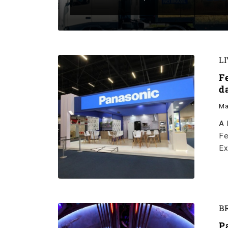
L
F
d
Ma
A 
Fe
Ex
B
P