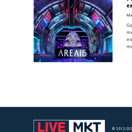
e
Ma
Gi
ma
es
mu
© 2012-202