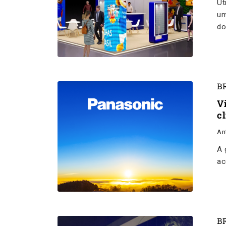
Ut
um
do
B
V
cl
An
A 
ac
B