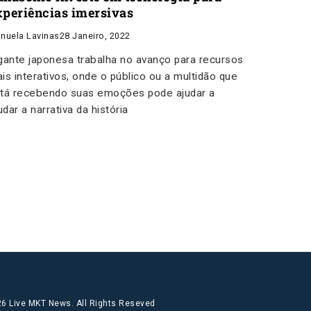
xperiências imersivas
nuela Lavinas
28 Janeiro, 2022
gante japonesa trabalha no avanço para recursos
is interativos, onde o público ou a multidão que
tá recebendo suas emoções pode ajudar a
dar a narrativa da história
6 Live MKT News. All Rights Reseved