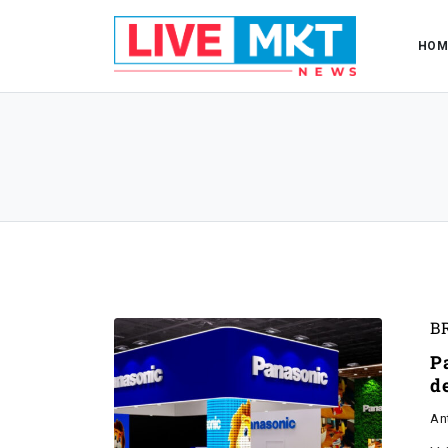
HOM
B
P
de
An