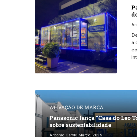
P
d
An
De
a 
ec
in
ATIVAÇÃO DE MARCA
Panasonic lança “Casa do Leo To
sobre sustentabilidade
Antonio Cervi
6 Março, 2025