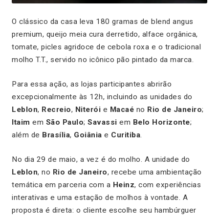
O clássico da casa leva 180 gramas de blend angus
premium, queijo meia cura derretido, alface orgânica,
tomate, picles agridoce de cebola roxa e o tradicional
molho T.T., servido no icônico pão pintado da marca.
Para essa ação, as lojas participantes abrirão
excepcionalmente às 12h, incluindo as unidades do
Leblon
,
Recreio
,
Niterói
e
Macaé
no
Rio de Janeiro
;
Itaim
em
São Paulo
;
Savassi
em
Belo Horizonte
;
além de
Brasília
,
Goiânia
e
Curitiba
.
No dia 29 de maio, a vez é do molho. A unidade do
Leblon
, no
Rio de Janeiro
, recebe uma ambientação
temática em parceria com a
Heinz
, com experiências
interativas e uma estação de molhos à vontade. A
proposta é direta: o cliente escolhe seu hambúrguer