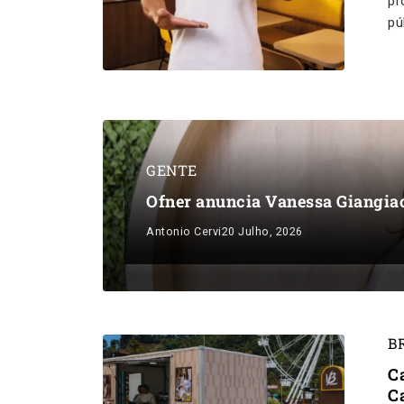
pr
pú
GENTE
Ofner anuncia Vanessa Giangi
Antonio Cervi
20 Julho, 2026
B
C
C