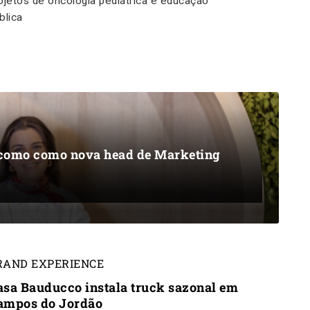
ojetos de oncologia pediátrica e educação
blica
acomo como nova head de Marketing
RAND EXPERIENCE
asa Bauducco instala truck sazonal em
ampos do Jordão