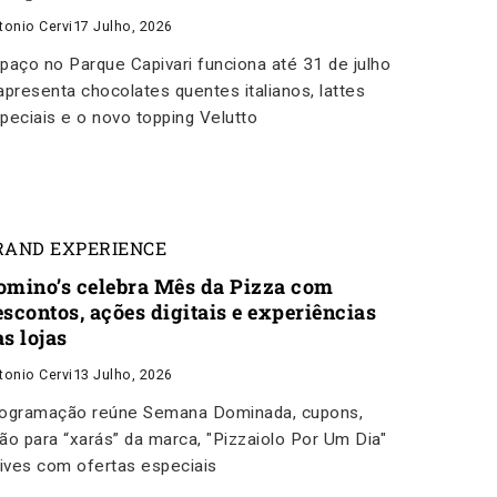
tonio Cervi
17 Julho, 2026
paço no Parque Capivari funciona até 31 de julho
apresenta chocolates quentes italianos, lattes
peciais e o novo topping Velutto
RAND EXPERIENCE
omino’s celebra Mês da Pizza com
escontos, ações digitais e experiências
s lojas
tonio Cervi
13 Julho, 2026
ogramação reúne Semana Dominada, cupons,
ão para “xarás” da marca, "Pizzaiolo Por Um Dia"
lives com ofertas especiais