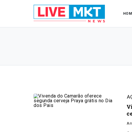
HOM
A
V
c
An