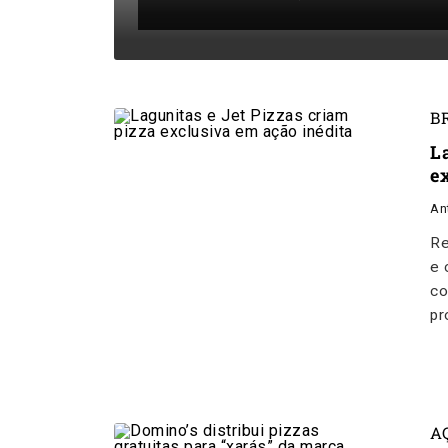
B
L
e
An
Re
e 
co
pr
A