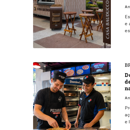
An
Es
e 
es
B
D
d
na
An
Pr
aç
e 