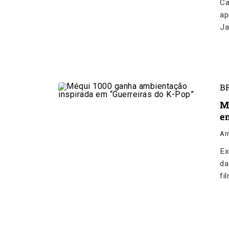
Ca
ap
Ja
B
M
e
An
Ex
da
fi