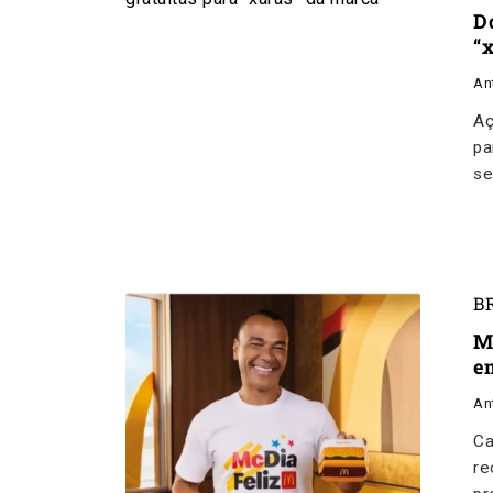
D
“
An
Aç
pa
se
B
M
e
An
Ca
re