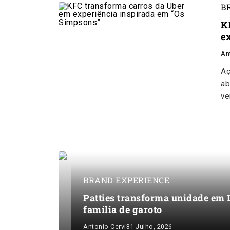
B
K
e
An
Aç
ab
ve
BRAND EXPERIENCE
Patties transforma unidade em 
família de garoto
Antonio Cervi
31 Julho, 2026