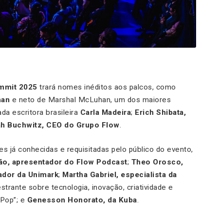
mmit 2025
trará nomes inéditos aos palcos, como
han
e neto de Marshal McLuhan, um dos maiores
a escritora brasileira
Carla Madeira
;
Erich Shibata,
ah Buchwitz, CEO do Grupo Flow
.
s já conhecidas e requisitadas pelo público do evento,
ão, apresentador do Flow Podcast
;
Theo Orosco,
ador da Unimark
;
Martha Gabriel, especialista da
strante sobre tecnologia, inovação, criatividade e
 Pop”; e
Genesson Honorato, da Kuba
.