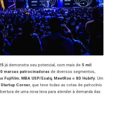
25
já demonstra seu potencial, com mais de
5 mil
0 marcas patrocinadoras
de diversos segmentos,
ax Fujifilm
,
MBA USP/Esalq
,
MeetRox
e
8D Hubify
. Um
o
Startup Corner
, que teve todas as cotas de patrocínio
abertura de uma nova leva para atender à demanda das