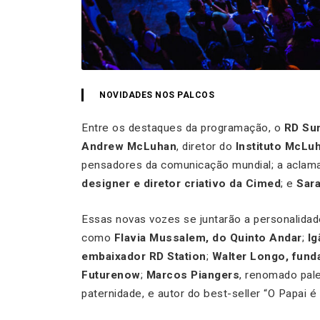
NOVIDADES NOS PALCOS
Entre os destaques da programação, o
RD Su
Andrew McLuhan
, diretor do
Instituto McLu
pensadores da comunicação mundial; a aclamad
designer e diretor criativo da Cimed
; e
Sar
Essas novas vozes se juntarão a personalidade
como
Flavia Mussalem, do Quinto Andar
;
Ig
embaixador RD Station
;
Walter Longo, fund
Futurenow
;
Marcos Piangers
, renomado pale
paternidade, e autor do best-seller “O Papai é