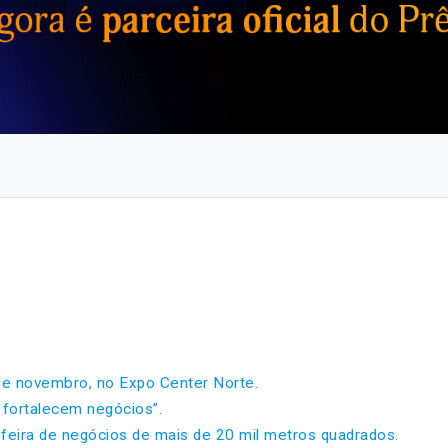
de novembro, no Expo Center Norte.
fortalecem negócios”.
feira de negócios de mais de 20 mil metros quadrados.