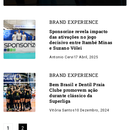
BRAND EXPERIENCE
Sponsorize revela impacto
das ativações no jogo
decisivo entre Itambé Minas
e Suzano Vôlei
Antonio Cervi
17 Abril, 2025
BRAND EXPERIENCE
Bem Brasil e Dentil Praia
Clube promovem ação
durante clássico da
Superliga
Vitória Santos
10 Dezembro, 2024
1
2