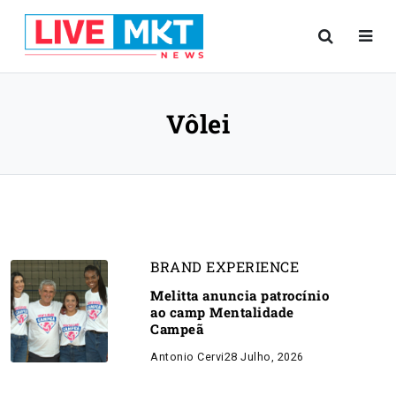
Vôlei
BRAND EXPERIENCE
Melitta anuncia patrocínio
ao camp Mentalidade
Campeã
Antonio Cervi
28 Julho, 2026