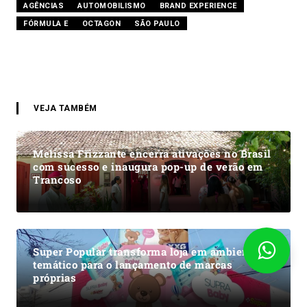
AGÊNCIAS
AUTOMOBILISMO
BRAND EXPERIENCE
FÓRMULA E
OCTAGON
SÃO PAULO
VEJA TAMBÉM
Melissa Frizzante encerra ativações no Brasil
com sucesso e inaugura pop-up de verão em
Trancoso
Super Popular transforma loja em ambiente
temático para o lançamento de marcas
próprias