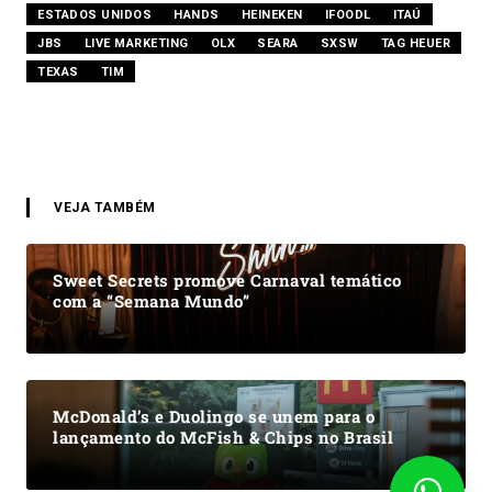
ESTADOS UNIDOS
HANDS
HEINEKEN
IFOODL
ITAÚ
JBS
LIVE MARKETING
OLX
SEARA
SXSW
TAG HEUER
TEXAS
TIM
VEJA TAMBÉM
Sweet Secrets promove Carnaval temático
com a “Semana Mundo”
McDonald’s e Duolingo se unem para o
lançamento do McFish & Chips no Brasil