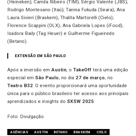
(Heineken); Camila Ribeiro (TIM); Sérgio Valente (JBS);
Rodrigo Montesano (Itaú); Tannia Fukuda (Seara); Ana
Laura Sivieri (Braskem); Thalita Martorelli (Cielo);
Florence Scappini (OLX); Ana Gabriela Lopes (iFood);
Isadora Baily (Tag Heuer) e Guilherme Figueiredo
(Betano).
EXTENSÃO EM SÃO PAULO
Após a imersão em
Austin
, o
TakeOff
terá uma edição
especial em
São Paulo
, no dia
27 de março
, no
Teatro B32
. O evento proporcionará uma oportunidade
única para o público brasileiro ter acesso aos principais
aprendizados e insights do
SXSW 2025
.
Foto: Divulgação
AGÊNCIAS
AUSTIN
BETANO
BRASKEM
CIELO