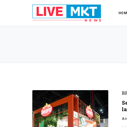
HOM
B
S
l
An