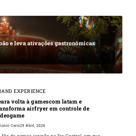
oão e leva ativações gastronômicas
RAND EXPERIENCE
eara volta à gamescom latam e
ransforma airfryer em controle de
ideogame
tonio Cervi
29 Abril, 2026