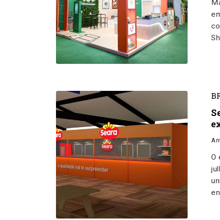
Ma
em
co
S
B
S
ex
An
O 
ju
un
en