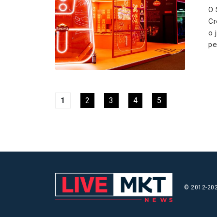
O 
Cr
o 
pe
1
2
3
4
5
© 2012-202