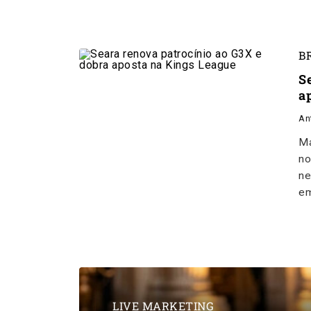
B
S
a
An
Ma
no
ne
em
LIVE MARKETING