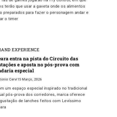
 fãs de games jogarão na Fry Control, em que
es terão que usar a gaveta onde os alimentos
o preparados para fazer o personagem andar e
rar o timer
RAND EXPERIENCE
ara entra na pista do Circuito das
stações e aposta no pós-prova com
adaria especial
tonio Cervi
15 Março, 2026
m um espaço especial inspirado no tradicional
tual pós-prova dos corredores, marca oferece
gustação de lanches feitos com Levíssimo
ara