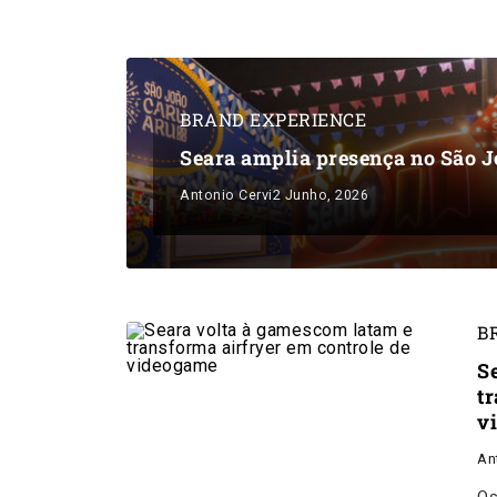
BRAND EXPERIENCE
Seara amplia presença no São J
Antonio Cervi
2 Junho, 2026
B
S
t
v
An