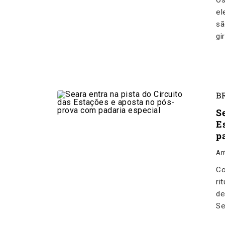
Os
el
sã
gi
B
Se
E
p
An
Co
ri
de
Se