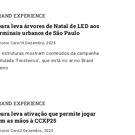
RAND EXPERIENCE
eara leva árvores de Natal de LED aos
erminais urbanos de São Paulo
tonio Cervi
19 Dezembro, 2025
 estruturas mostram conteúdos da campanha
titulada ‘Fiesteiros’, que está no ar no Brasil
teiro
RAND EXPERIENCE
eara leva ativação que permite jogar
em as mãos à CCXP25
tonio Cervi
2 Dezembro, 2025