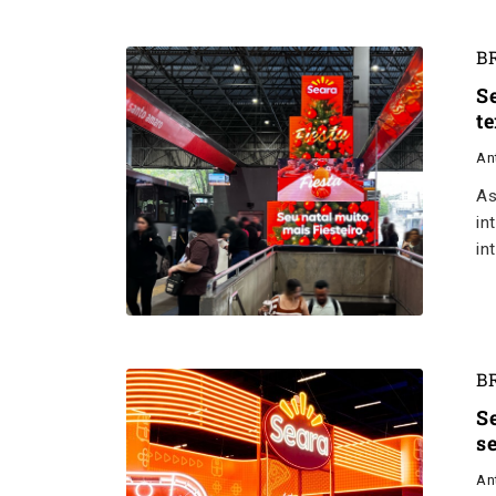
B
S
t
An
As
in
in
B
S
s
An