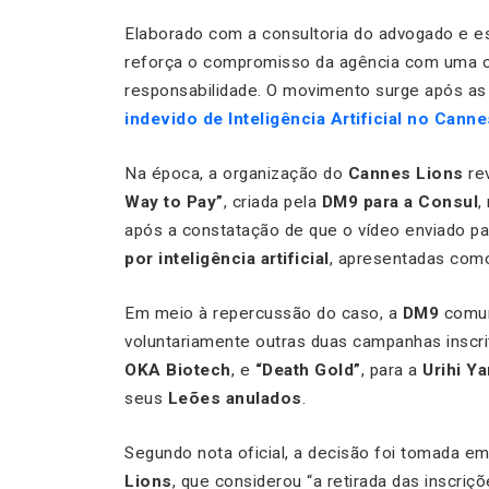
Elaborado com a consultoria do advogado e e
reforça o compromisso da agência com uma co
responsabilidade. O movimento surge após a
indevido de Inteligência Artificial no Cann
Na época, a organização do
Cannes Lions
re
Way to Pay”
, criada pela
DM9 para a Consul
,
após a constatação de que o vídeo enviado par
por inteligência artificial
, apresentadas como
Em meio à repercussão do caso, a
DM9
comuni
voluntariamente outras duas campanhas inscrit
OKA Biotech
, e
“Death Gold”
, para a
Urihi Y
seus
Leões anulados
.
Segundo nota oficial, a decisão foi tomada 
Lions
, que considerou “a retirada das inscri