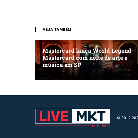
VEJA TAMBÉM
Mastercard lança World Legend
Mastercard com noite de arte e
música em SP
© 2012-202