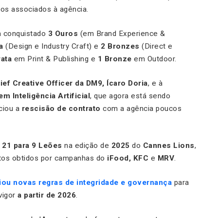
os associados à agência.
a conquistado
3 Ouros
(em Brand Experience &
a
(Design e Industry Craft) e
2 Bronzes
(Direct e
rata
em Print & Publishing e
1 Bronze
em Outdoor.
ef Creative Officer da DM9, Ícaro Doria
, e à
m Inteligência Artificial
, que agora está sendo
ciou a
rescisão de contrato
com a agência poucos
e
21 para 9 Leões
na edição de
2025
do
Cannes Lions
,
os obtidos por campanhas do
iFood, KFC
e
MRV
.
iou novas regras de integridade e governança
para
vigor
a partir de 2026
.