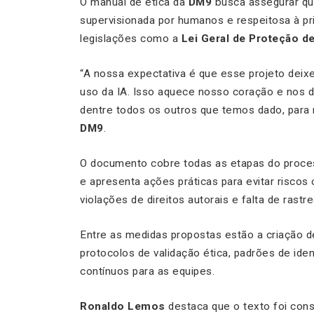
O manual de ética da
DM9
busca assegurar que
supervisionada por humanos e respeitosa à pri
legislações como a
Lei Geral de Proteção d
“A nossa expectativa é que esse projeto deix
uso da IA. Isso aquece nosso coração e nos 
dentre todos os outros que temos dado, para r
DM9
.
O documento cobre todas as etapas do processo
e apresenta ações práticas para evitar riscos
violações de direitos autorais e falta de rastre
Entre as medidas propostas estão a criação de
protocolos de validação ética, padrões de ide
contínuos para as equipes.
Ronaldo Lemos
destaca que o texto foi cons