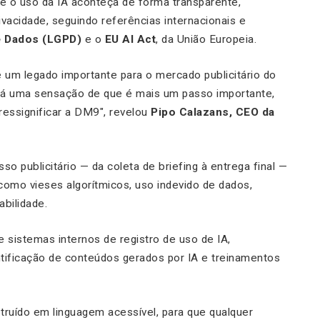
 o uso da IA aconteça de forma transparente,
vacidade, seguindo referências internacionais e
e Dados (LGPD)
e o
EU AI Act
, da União Europeia.
e um legado importante para o mercado publicitário do
dá uma sensação de que é mais um passo importante,
essignificar a DM9″, revelou
Pipo Calazans, CEO da
 publicitário — da coleta de briefing à entrega final —
 como vieses algorítmicos, uso indevido de dados,
abilidade.
 sistemas internos de registro de uso de IA,
ntificação de conteúdos gerados por IA e treinamentos
truído em linguagem acessível, para que qualquer