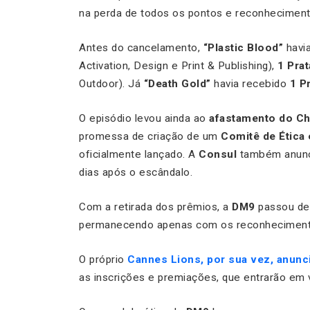
na perda de todos os pontos e reconheciment
Antes do cancelamento,
“Plastic Blood”
havi
Activation, Design e Print & Publishing),
1 Prat
Outdoor). Já
“Death Gold”
havia recebido
1 P
O episódio levou ainda ao
afastamento do Chi
promessa de criação de um
Comitê de Ética e
oficialmente lançado. A
Consul
também anun
dias após o escândalo.
Com a retirada dos prêmios, a
DM9
passou d
permanecendo apenas com os reconheciment
O próprio
Cannes Lions, por sua vez, anunc
as inscrições e premiações, que entrarão em 