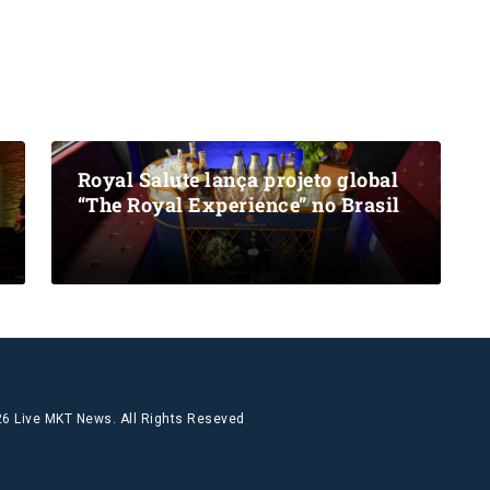
Royal Salute lança projeto global
“The Royal Experience” no Brasil
6 Live MKT News. All Rights Reseved