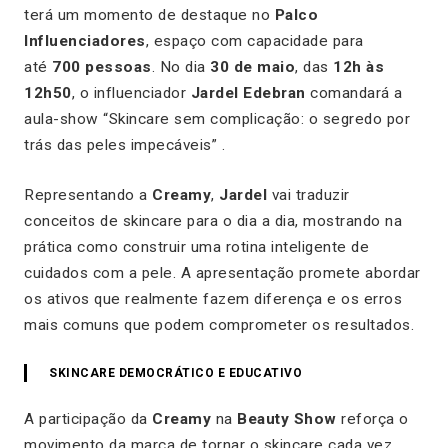
terá um momento de destaque no
Palco
Influenciadores
, espaço com capacidade para
até
700 pessoas
. No dia
30 de maio
, das
12h às
12h50
, o influenciador
Jardel Edebran
comandará a
aula-show
“Skincare sem complicação: o segredo por
trás das peles impecáveis”
.
Representando a
Creamy
,
Jardel
vai traduzir
conceitos de skincare para o dia a dia, mostrando na
prática como construir uma rotina inteligente de
cuidados com a pele. A apresentação promete abordar
os ativos que realmente fazem diferença e os erros
mais comuns que podem comprometer os resultados.
SKINCARE DEMOCRÁTICO E EDUCATIVO
A participação da
Creamy
na
Beauty Show
reforça o
movimento da marca de tornar o skincare cada vez