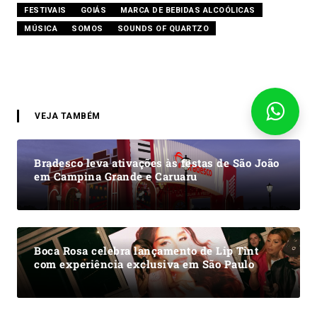
FESTIVAIS
GOIÁS
MARCA DE BEBIDAS ALCOÓLICAS
MÚSICA
SOMOS
SOUNDS OF QUARTZO
VEJA TAMBÉM
Bradesco leva ativações às festas de São João
em Campina Grande e Caruaru
Boca Rosa celebra lançamento de Lip Tint
com experiência exclusiva em São Paulo