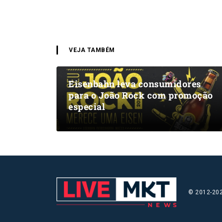
VEJA TAMBÉM
Eisenbahn leva consumidores
para o João Rock com promoção
especial
© 2012-202