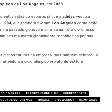
mpicos de Los Angeles
, em
2028
.
os entusiastas do esporte, já que a
adidas
vestiu a
e 1984
, que também tiveram
Los Angeles
como sede.
 um passado glorioso e sinaliza um futuro promissor
cínio de uma marca globalmente reconhecida por sua
s planos futuros da empresa, mas também celebrou a
ometendo um ciclo olímpico repleto de estilo e
ICO DO BRASIL
ESPORTE CLUBE SÍRIO
FORNECEDORES
RODUTOS ESPORTIVOS
MODALE
OITO AGENCY
OLIMPÍADAS