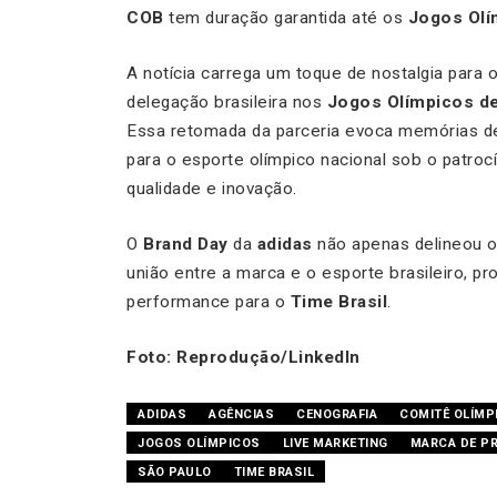
COB
tem duração garantida até os
Jogos Olí
A notícia carrega um toque de nostalgia para 
delegação brasileira nos
Jogos Olímpicos d
Essa retomada da parceria evoca memórias de
para o esporte olímpico nacional sob o patro
qualidade e inovação.
O
Brand Day
da
adidas
não apenas delineou o
união entre a marca e o esporte brasileiro, pr
performance para o
Time Brasil
.
Foto: Reprodução/LinkedIn
ADIDAS
AGÊNCIAS
CENOGRAFIA
COMITÊ OLÍMP
JOGOS OLÍMPICOS
LIVE MARKETING
MARCA DE P
SÃO PAULO
TIME BRASIL