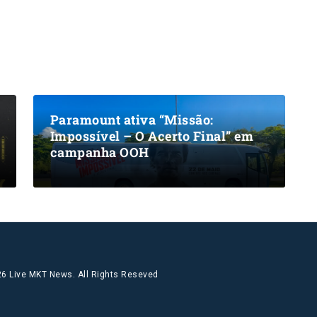
Paramount ativa “Missão:
Impossível – O Acerto Final” em
campanha OOH
6 Live MKT News. All Rights Reseved