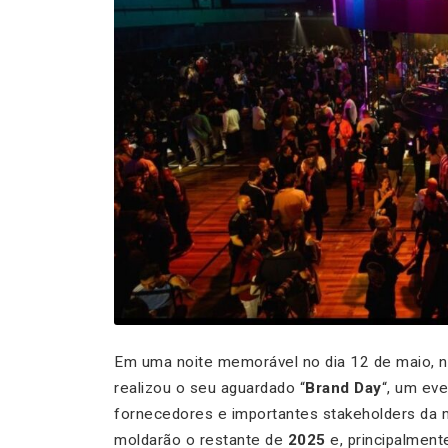
Em uma noite memorável no dia 12 de maio, 
realizou o seu aguardado “
Brand Day
“, um eve
fornecedores e importantes stakeholders da 
moldarão o restante de
2025
e, principalment