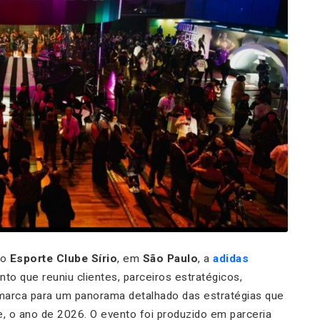
no
Esporte Clube Sírio
, em
São Paulo
, a
adidas
nto que reuniu clientes, parceiros estratégicos,
marca para um panorama detalhado das estratégias que
e, o ano de 2026. O evento foi produzido em parceria