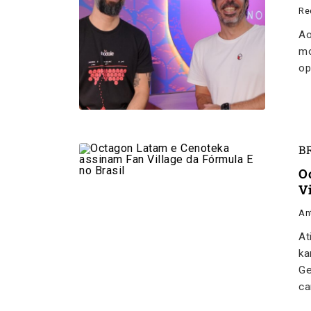
Re
Ao
mo
op
B
O
V
An
At
ka
Ge
ca