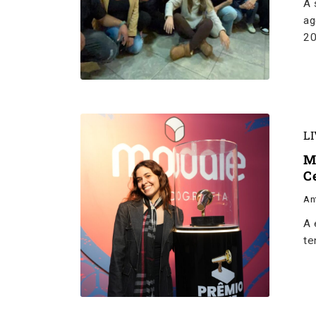
A 
ag
2
L
M
C
An
A 
te