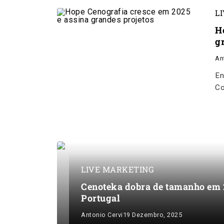
L
H
g
An
En
Co
LIVE MARKETING
Cenoteka dobra de tamanho em 2
Portugal
Antonio Cervi
19 Dezembro, 2025