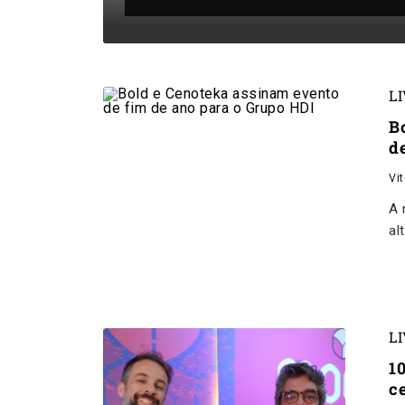
L
B
d
Vi
A 
al
L
1
c