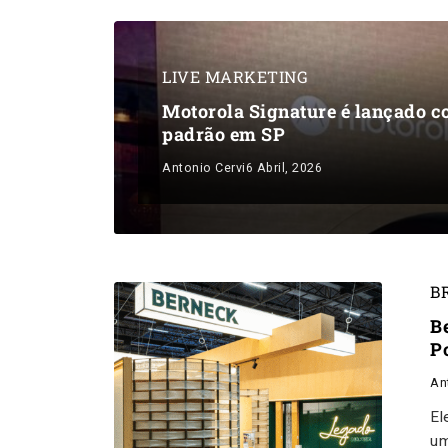
LIVE MARKETING
Motorola Signature é lançado c
padrão em SP
Antonio Cervi
6 Abril, 2026
B
B
P
An
El
um