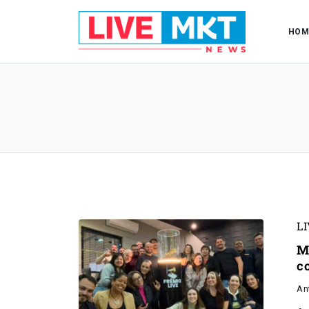
HOM
L
M
c
An