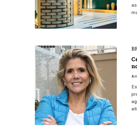
as
ma
B
C
n
An
Es
pr
ag
at