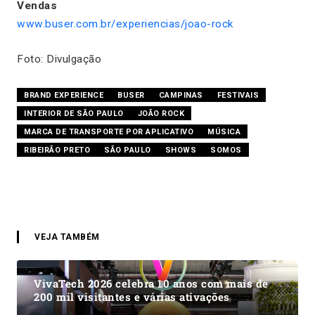
Vendas
www.buser.com.br/experiencias/joao-rock
Foto: Divulgação
BRAND EXPERIENCE
BUSER
CAMPINAS
FESTIVAIS
INTERIOR DE SÃO PAULO
JOÃO ROCK
MARCA DE TRANSPORTE POR APLICATIVO
MÚSICA
RIBEIRÃO PRETO
SÃO PAULO
SHOWS
SOMOS
VEJA TAMBÉM
VivaTech 2026 celebra 10 anos com mais de
200 mil visitantes e várias ativações