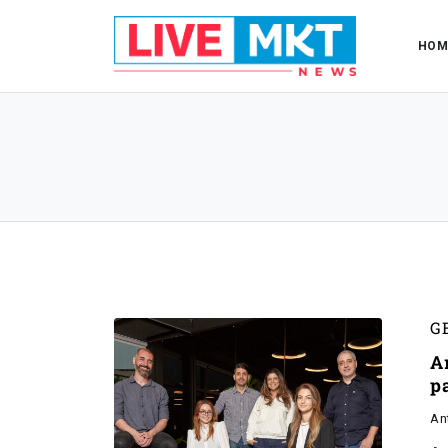
HOM
G
A
p
An