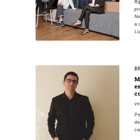
Ag
pr
Ni
a 
Lu
B
M
e
c
Vi
Pe
de
ca