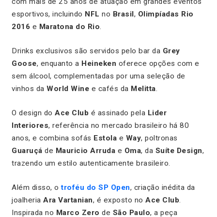
com mais de 25 anos de atuação em grandes eventos
esportivos, incluindo
NFL
no
Brasil
,
Olimpíadas Rio
2016
e
Maratona do Rio
.
Drinks exclusivos são servidos pelo bar da
Grey
Goose
, enquanto a
Heineken
oferece opções com e
sem álcool, complementadas por uma seleção de
vinhos da
World Wine
e cafés da
Melitta
.
O design do
Ace Club
é assinado pela
Lider
Interiores
, referência no mercado brasileiro há 80
anos, e combina sofás
Estola
e
Way
, poltronas
Guaruçá
de
Mauricio Arruda
e
Oma
, da
Suíte Design
,
trazendo um estilo autenticamente brasileiro.
Além disso, o
troféu do SP Open
, criação inédita da
joalheria
Ara Vartanian
, é exposto no
Ace Club
.
Inspirada no
Marco Zero
de
São Paulo
, a peça