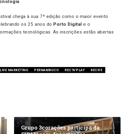
cnologia
.
festival chega à sua 7ª edição como o maior evento
elebrando os 25 anos do
Porto Digital
e o
formações tecnológicas. As inscrições estão abertas
LIVE MARKETING
PERNAMBUCO
REC'N'PLAY
RECIFE
Grupo 3corações participa da