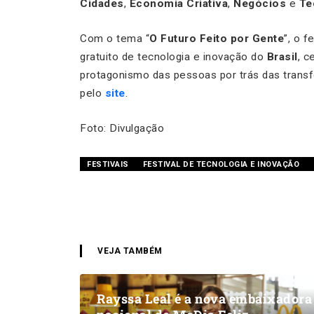
Cidades
,
Economia Criativa
,
Negócios
e
Te
Com o tema “
O Futuro Feito por Gente
”, o 
gratuito de tecnologia e inovação do
Brasil
, c
protagonismo das pessoas por trás das trans
pelo
site
.
Foto: Divulgação
FESTIVAIS
FESTIVAL DE TECNOLOGIA E INOVAÇÃO
VEJA TAMBÉM
Rayssa Leal é a nova embaixadora