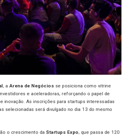
al
, a
Arena de Negócios
se posiciona como vitrine
investidores e aceleradoras, reforçando o papel de
 inovação. As inscrições para startups interessadas
das selecionadas será divulgado no dia 13 do mesmo
stão o crescimento da
Startups Expo
, que passa de 120