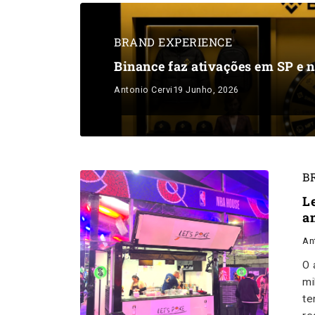
BRAND EXPERIENCE
Binance faz ativações em SP e n
Antonio Cervi
19 Junho, 2026
B
L
a
An
O 
mi
te