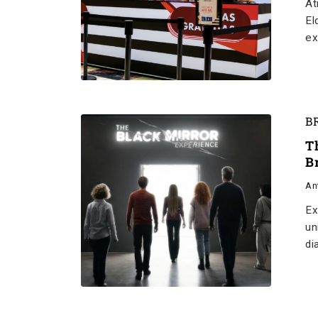
At
El
ex
B
T
B
An
Ex
un
di