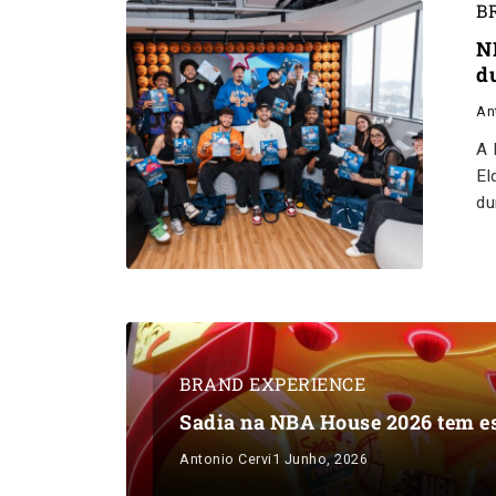
B
N
d
An
A 
El
du
BRAND EXPERIENCE
Sadia na NBA House 2026 tem es
Antonio Cervi
1 Junho, 2026