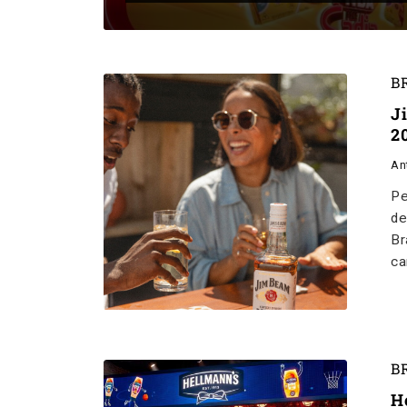
B
J
2
An
Pe
de
Br
ca
B
H