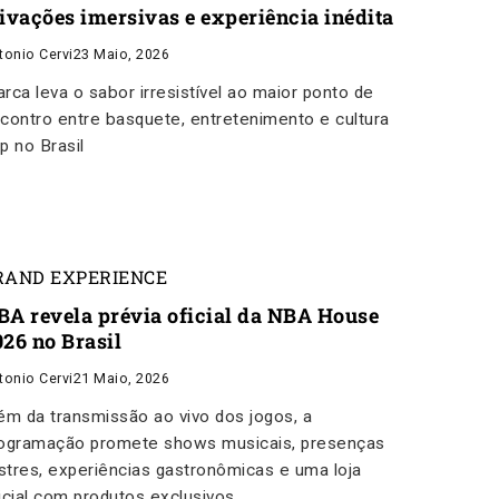
tivações imersivas e experiência inédita
tonio Cervi
23 Maio, 2026
rca leva o sabor irresistível ao maior ponto de
contro entre basquete, entretenimento e cultura
p no Brasil
RAND EXPERIENCE
BA revela prévia oficial da NBA House
026 no Brasil
tonio Cervi
21 Maio, 2026
ém da transmissão ao vivo dos jogos, a
ogramação promete shows musicais, presenças
ustres, experiências gastronômicas e uma loja
icial com produtos exclusivos