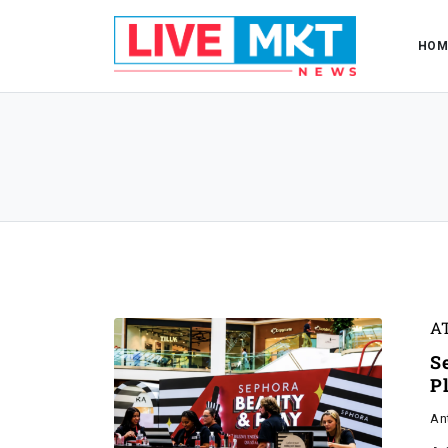
HOM
A
S
P
An