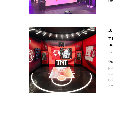
re
B
T
b
An
Os
pa
ca
ic
de