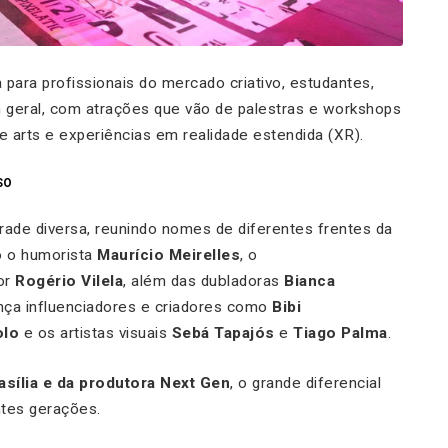
para profissionais do mercado criativo, estudantes,
geral, com atrações que vão de palestras e workshops
ve arts e experiências em realidade estendida (XR).
SO
ade diversa, reunindo nomes de diferentes frentes da
o o humorista
Maurício Meirelles
, o
or
Rogério Vilela
, além das dubladoras
Bianca
a influenciadores e criadores como
Bibi
olo
e os artistas visuais
Sebá Tapajós
e
Tiago Palma
.
sília e da produtora Next Gen
, o grande diferencial
ntes gerações.