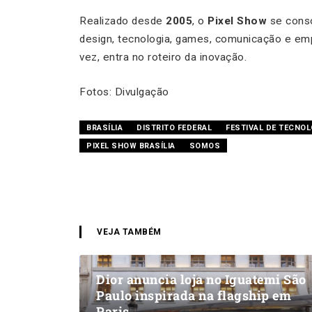
Realizado desde
2005
, o
Pixel Show
se conso
design, tecnologia, games, comunicação e em
vez, entra no roteiro da inovação.
Fotos: Divulgação
BRASÍLIA
DISTRITO FEDERAL
FESTIVAL DE TECNOL
PIXEL SHOW BRASÍLIA
SOMOS
VEJA TAMBÉM
Dior anuncia loja no Iguatemi São
Paulo inspirada na flagship em
Paris