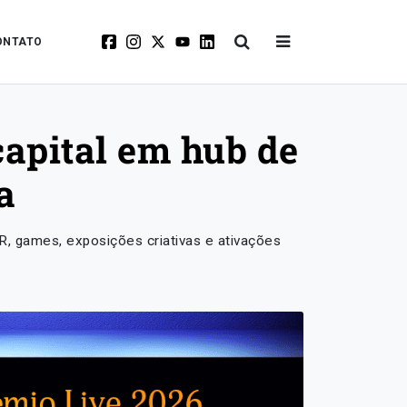
ONTATO
capital em hub de
a
XR, games, exposições criativas e ativações