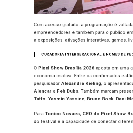
Com acesso gratuito, a programação é voltada 
empreendedores e também para o público em 
a exposições, ativações interativas, games, li
CURADORIA INTERGERACIONAL E NOMES DE PE
O
Pixel Show Brasília 2026
aposta em uma gr
economia criativa. Entre os confirmados estã
pesquisador
Alexandre Kieling
, o apresentad
Alencar
e
Feh Dubs
. Também marcam presenç
Tatto
,
Yasmin Yassine
,
Bruno Bock
,
Dani M
Para
Tonico Novaes, CEO do Pixel Show Bra
do festival é a capacidade de conectar difere